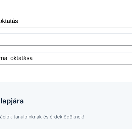
oktatás
mai oktatása
lapjára
ációk tanulóinknak és érdeklődőknek!