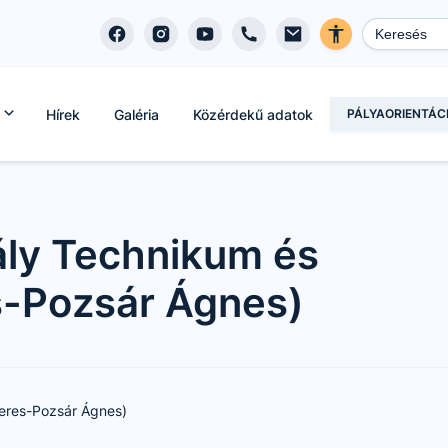
Hírek
Galéria
Közérdekű adatok
PÁLYAORIENTÁC
ály Technikum és
s-Pozsár Ágnes)
yeres-Pozsár Ágnes)