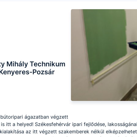
ty Mihály Technikum
 Kenyeres-Pozsár
 bútoripari ágazatban végzett

 itt a helyed! Székesfehérvár ipari fejlődése, lakosságána
ialakítása az itt végzett szakemberek nélkül elképzelhetetl