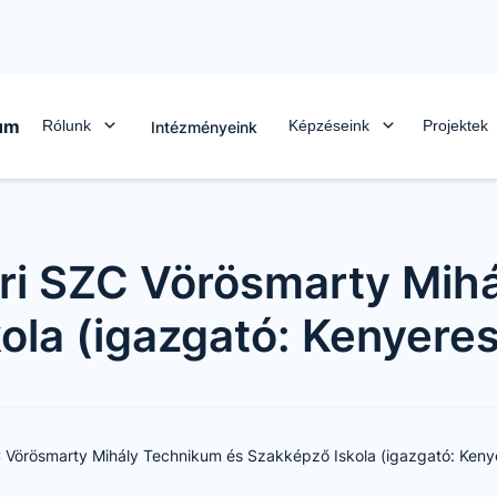
rum
Rólunk
Képzéseink
Projektek
Intézményeink
ri SZC Vörösmarty Mih
ola (igazgató: Kenyere
 Vörösmarty Mihály Technikum és Szakképző Iskola (igazgató: Ken