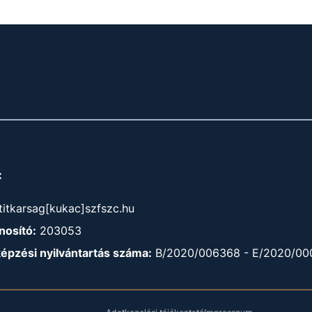
:
titkarsag[kukac]szfszc.hu
osító:
203053
képzési nyilvántartás száma:
B/2020/006368 - E/2020/00