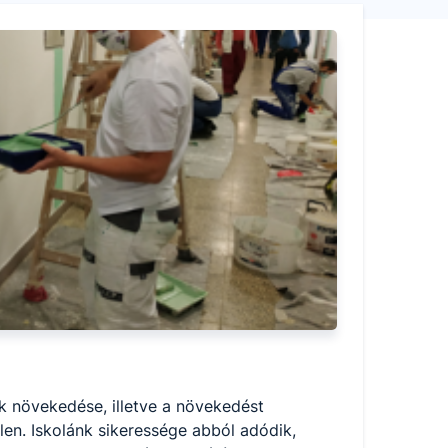
k növekedése, illetve a növekedést 
en. Iskolánk sikeressége abból adódik, 