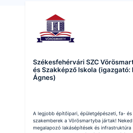
Székesfehérvári SZC Vörösmar
és Szakképző Iskola (igazgató:
Ágnes)
A legjobb építőipari, épületgépészeti, fa- és
szakemberek a Vörösmartyba jártak! Neked is
megalapozó lakásépítések és infrastruktúra k