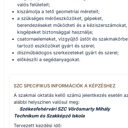
valós felületeit;
kiszámolja a tető geometriai méreteit;
a szükséges mérőeszközöket, gépeket,
berendezéseket működteti és a kéziszerszámokat,
kisgépeket biztonsággal használja;
csatornaelemeket, vízgyűjtő üstöt és szakmakörbe
tartozó eszközöket gyárt és szerel;
díszműbádogos szerkezeteket gyárt és szerel;
előkészíti a segédanyagokat.
SZC SPECIFIKUS INFORMÁCIÓK A KÉPZÉSHEZ
A szakmai oktatás kellő számú jelentkezés esetén a
alábbi helyszínen valósul meg:
Székesfehérvári SZC Vörösmarty Mihály
Technikum és Szakképző Iskola
Tervezett kezdési idő: