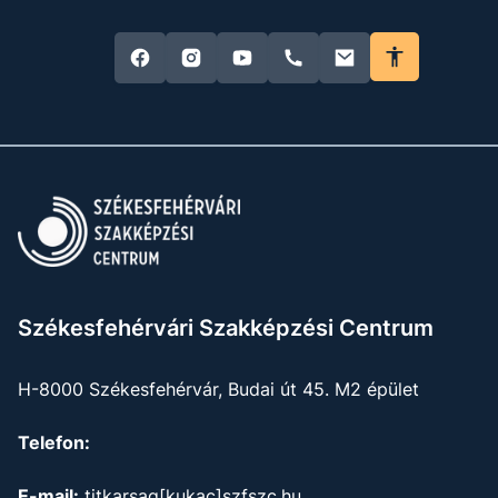
Székesfehérvári Szakképzési Centrum
H-8000 Székesfehérvár, Budai út 45. M2 épület
Telefon:
E-mail:
titkarsag[kukac]szfszc.hu