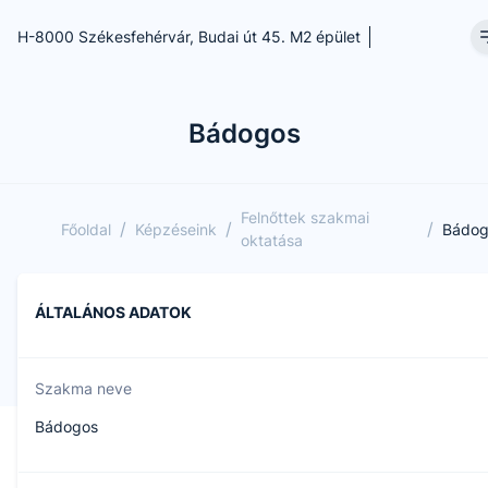
H-8000 Székesfehérvár, Budai út 45. M2 épület
Bádogos
Felnőttek szakmai
/
/
/
Főoldal
Képzéseink
Bádog
oktatása
ÁLTALÁNOS ADATOK
Szakma neve
Bádogos