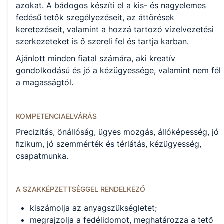
KKK letöltése (pdf)
azokat. A bádogos készíti el a kis- és nagyelemes
PTT letöltése (pdf)
fedésű tetők szegélyezéseit, az áttörések
keretezéseit, valamint a hozzá tartozó vízelvezetési
szerkezeteket is ő szereli fel és tartja karban.
Okleveles technikusképzés
Ajánlott minden fiatal számára, aki kreatív
Nem
gondolkodású és jó a kézügyessége, valamint nem fél
a magasságtól.
A képzést indító intézményeink
KOMPETENCIAELVÁRÁS
Precizitás, önállóság, ügyes mozgás, állóképesség, jó
Székesfehérvári SZC Vörösmarty Mihály Technikum és
ﬁzikum, jó szemmérték és térlátás, kézügyesség,
Szakképző Iskola (igazgató: Kenyeres-Pozsár Ágnes)
csapatmunka.
A SZAKKÉPZETTSÉGGEL RENDELKEZŐ
kiszámolja az anyagszükségletet;
megrajzolja a fedélidomot, meghatározza a tető