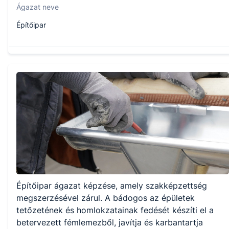
Ágazat neve
Építőipar
Szakmajegyzék száma
407320602
Képzés időtartama
1 év
Választható szakmairányok:
Építőipar ágazat képzése, amely szakképzettség
Nem válaszható
megszerzésével zárul. A bádogos az épületek
tetőzetének és homlokzatainak fedését készíti el a
KKK/PTT
betervezett fémlemezből, javítja és karbantartja