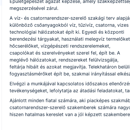
Épületgépészet ágazat képzése, amely szakképzettsé
megszerzésével zárul.
A víz- és csatornarendszer-szerelő szakági terv alapjá
különböző csőanyagokból víz, tűzivíz, csatorna, vizes
technológiai hálózatokat épít ki. Egyedi és központi
berendezési tárgyakat, használati melegvíz termelőket
hőcserélőket, vízgépészeti rendszerelemeket,
csapolókat és szerelvényeket szerel fel, épít be. A
meglévő hálózatokat, rendszereket felülvizsgálja,
feltárja hibáit és azokat megjavítja. Telekhatáron belül
fogyasztásmérőket épít be, szakmai irányítással elkés
Elvégzi a munkájával kapcsolatos időszakos ellenőrzé
tevékenységeket, lefolytatja az átadási feladatokat, t
Ajánlott minden fiatal számára, aki piacképes szakmá
csatornarendszer-szerelő szakemberek számára nagyo
hiszen hatalmas kereslet van a jól képzett szakemberek