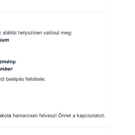
 alábbi helyszínen valósul meg:
ikum
ézmény.
ember
ő belépés feltétele:
iskola
hamarosan felveszi Önnel a kapcsolatot.