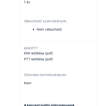
1 év
Választható szakmairányok:
Nem válaszható
KKK/PTT
KKK letöltése (pdf)
PTT letöltése (pdf)
Okleveles technikusképzés
Nem
A képzést indító intézményeink