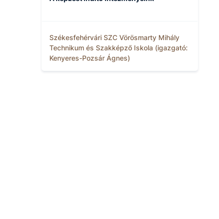
Székesfehérvári SZC Vörösmarty Mihály
Technikum és Szakképző Iskola (igazgató:
Kenyeres-Pozsár Ágnes)