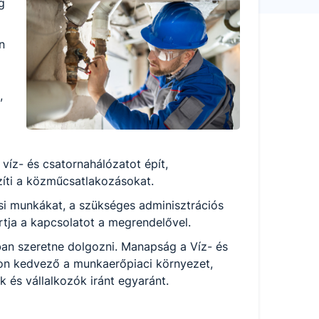
g
n
,
i víz- és csatornahálózatot épít,
zíti a közműcsatlakozásokat.
si munkákat, a szükséges adminisztrációs
artja a kapcsolatot a megrendelővel.
ban szeretne dolgozni. Manapság a Víz- és
n kedvező a munkaerőpiaci környezet,
 és vállalkozók iránt egyaránt.