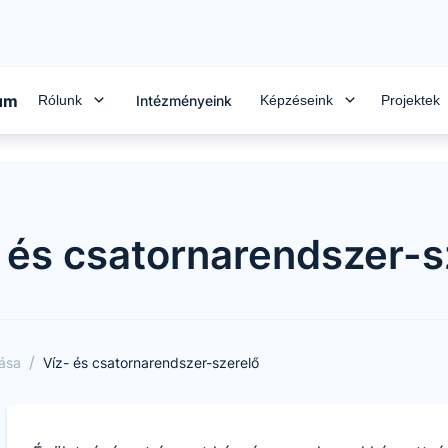
rum
Rólunk
Képzéseink
Projektek
Intézményeink
 és csatornarendszer-s
/
tása
Víz- és csatornarendszer-szerelő