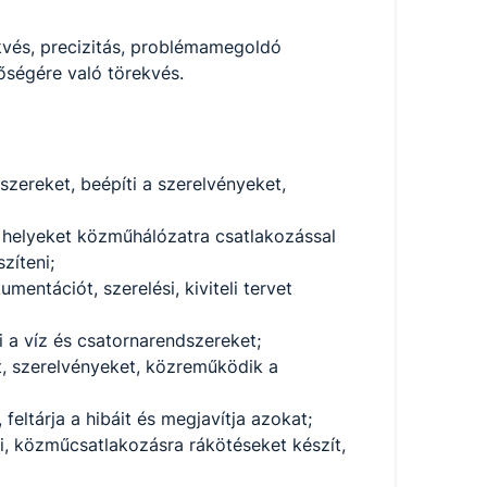
ekvés, precizitás, problémamegoldó
ségére való törekvés.
szereket, beépíti a szerelvényeket,
li helyeket közműhálózatra csatlakozással
zíteni;
entációt, szerelési, kiviteli tervet
 a víz és csatornarendszereket;
t, szerelvényeket, közreműködik a
feltárja a hibáit és megjavítja azokat;
ki, közműcsatlakozásra rákötéseket készít,