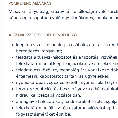
KOMPETENCIAELVÁRÁS
Műszaki irányultság, kreativitás, önállóságra való tör
képesség, csapatban való együttműködés, munka minő
A SZAKKÉPZETTSÉGGEL RENDELKEZŐ
kiépíti a vizes-technológiai csőhálózatokat és rend
berendezési tárgyakat;
feladata a tűzivíz-hálózatot és a tűzoltási vízvéte
telekhatáron belül kiépíteni, azokra rákötéseket kés
feladata eszközökre, technológiára vonatkozó dokum
értelmezni, kapcsolatot tartani az ügyfelekkel;
nyomáspróbát végez és feltölti, nyomás alá helyezi
tervek szerint elő- és beszabályozza a hálózatoka
hidraulikai beszabályozásokban;
a meglévő hálózatokat, rendszereket felülvizsgálja, 
telekhatáron belüli víz- és csatornahálózatot épít 
fogyasztásmérőket épít be.