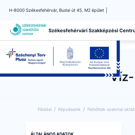
H-8000 Székesfehérvár, Budai út 45. M2 épület
Székesfehérvári Szakképzési Cent
Víz-
/
/
Főoldal
Képzéseink
Felnőttek szakmai okta
ÁLTALÁNOS ADATOK