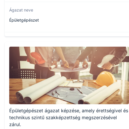
Ágazat neve
Épületgépészet
Szakmajegyzék száma
507320701
Képzés időtartama
5 év
Választható szakmairányok:
Épületgépészet ágazat képzése, amely érettségivel és
Nem válaszható
technikus szintű szakképzettség megszerzésével
zárul.