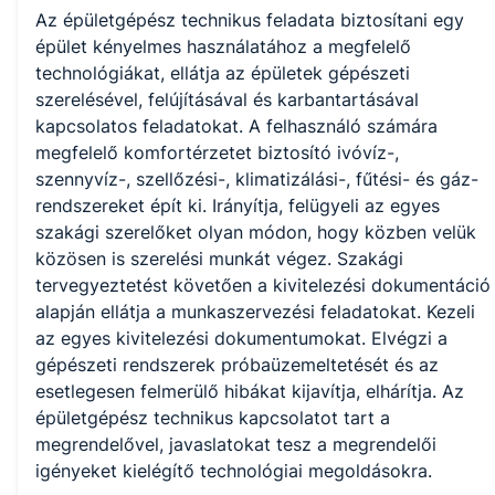
KKK/PTT
Az épületgépész technikus feladata biztosítani egy
KKK letöltése (pdf)
épület kényelmes használatához a megfelelő
PTT letöltése (pdf)
technológiákat, ellátja az épületek gépészeti
szerelésével, felújításával és karbantartásával
Okleveles technikusképzés
kapcsolatos feladatokat. A felhasználó számára
megfelelő komfortérzetet biztosító ivóvíz-,
Nem
szennyvíz-, szellőzési-, klimatizálási-, fűtési- és gáz-
rendszereket épít ki. Irányítja, felügyeli az egyes
szakági szerelőket olyan módon, hogy közben velük
A képzést indító intézményeink
közösen is szerelési munkát végez. Szakági
tervegyeztetést követően a kivitelezési dokumentáció
alapján ellátja a munkaszervezési feladatokat. Kezeli
Székesfehérvári SZC Vörösmarty Mihály Technikum és
az egyes kivitelezési dokumentumokat. Elvégzi a
Szakképző Iskola (igazgató: Kenyeres-Pozsár Ágnes)
gépészeti rendszerek próbaüzemeltetését és az
esetlegesen felmerülő hibákat kijavítja, elhárítja. Az
épületgépész technikus kapcsolatot tart a
megrendelővel, javaslatokat tesz a megrendelői
igényeket kielégítő technológiai megoldásokra.