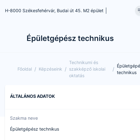
H-8000 Székesfehérvár, Budai út 45. M2 épület
Épületgépész technikus
Technikumi és
Épületgép
/
/
/
Főoldal
Képzéseink
szakképző iskolai
technikus
oktatás
ÁLTALÁNOS ADATOK
Szakma neve
Épületgépész technikus