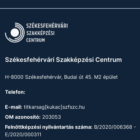
Székesfehérvári Szakképzési Centrum
H-8000 Székesfehérvár, Budai út 45. M2 épület
Telefon:
E-mail:
titkarsag[kukac]szfszc.hu
OM azonosító:
203053
Felnőttképzési nyilvántartás száma:
B/2020/006368 -
E/2020/000311