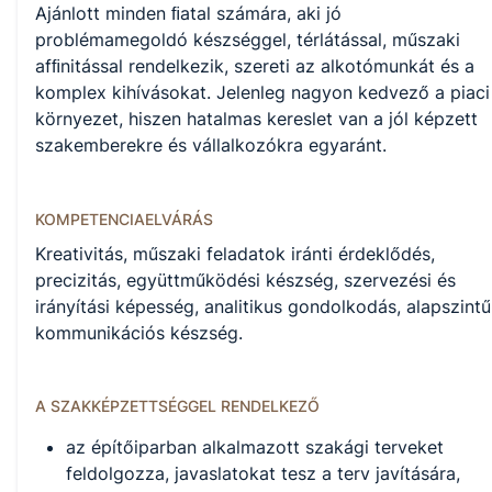
Ajánlott minden ﬁatal számára, aki jó
problémamegoldó készséggel, térlátással, műszaki
afﬁnitással rendelkezik, szereti az alkotómunkát és a
komplex kihívásokat. Jelenleg nagyon kedvező a piaci
környezet, hiszen hatalmas kereslet van a jól képzett
szakemberekre és vállalkozókra egyaránt.
KOMPETENCIAELVÁRÁS
Kreativitás, műszaki feladatok iránti érdeklődés,
precizitás, együttműködési készség, szervezési és
irányítási képesség, analitikus gondolkodás, alapszintű
kommunikációs készség.
A SZAKKÉPZETTSÉGGEL RENDELKEZŐ
az építőiparban alkalmazott szakági terveket
feldolgozza, javaslatokat tesz a terv javítására,