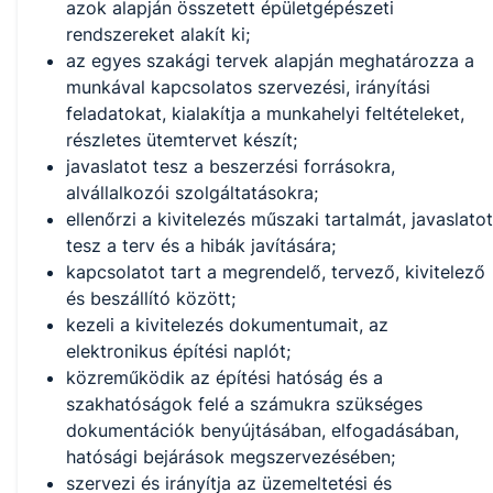
azok alapján összetett épületgépészeti
rendszereket alakít ki;
az egyes szakági tervek alapján meghatározza a
munkával kapcsolatos szervezési, irányítási
feladatokat, kialakítja a munkahelyi feltételeket,
részletes ütemtervet készít;
javaslatot tesz a beszerzési forrásokra,
alvállalkozói szolgáltatásokra;
ellenőrzi a kivitelezés műszaki tartalmát, javaslatot
tesz a terv és a hibák javítására;
kapcsolatot tart a megrendelő, tervező, kivitelező
és beszállító között;
kezeli a kivitelezés dokumentumait, az
elektronikus építési naplót;
közreműködik az építési hatóság és a
szakhatóságok felé a számukra szükséges
dokumentációk benyújtásában, elfogadásában,
hatósági bejárások megszervezésében;
szervezi és irányítja az üzemeltetési és