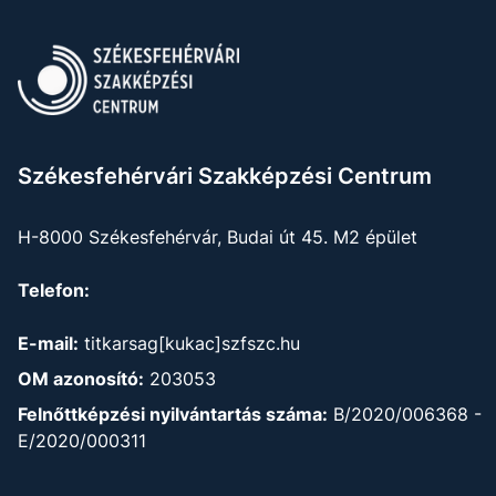
Székesfehérvári Szakképzési Centrum
H-8000 Székesfehérvár, Budai út 45. M2 épület
Telefon:
E-mail:
titkarsag[kukac]szfszc.hu
OM azonosító:
203053
Felnőttképzési nyilvántartás száma:
B/2020/006368 -
E/2020/000311