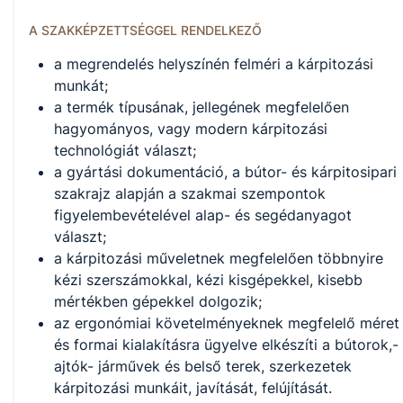
A SZAKKÉPZETTSÉGGEL RENDELKEZŐ
a megrendelés helyszínén felméri a kárpitozási
munkát;
a termék típusának, jellegének megfelelően
hagyományos, vagy modern kárpitozási
technológiát választ;
a gyártási dokumentáció, a bútor- és kárpitosipari
szakrajz alapján a szakmai szempontok
figyelembevételével alap- és segédanyagot
választ;
a kárpitozási műveletnek megfelelően többnyire
kézi szerszámokkal, kézi kisgépekkel, kisebb
mértékben gépekkel dolgozik;
az ergonómiai követelményeknek megfelelő méret
és formai kialakításra ügyelve elkészíti a bútorok,-
ajtók- járművek és belső terek, szerkezetek
kárpitozási munkáit, javítását, felújítását.