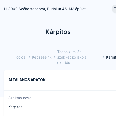
H-8000 Székesfehérvár, Budai út 45. M2 épület
Kárpitos
Technikumi és
/
/
/
Főoldal
Képzéseink
szakképző iskolai
Kárpi
oktatás
ÁLTALÁNOS ADATOK
Szakma neve
Kárpitos