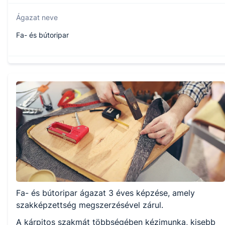
Ágazat neve
Fa- és bútoripar
Szakmajegyzék száma
407230803
Képzés időtartama
3 év
Választható szakmairányok:
Fa- és bútoripar ágazat 3 éves képzése, amely
Nem válaszható
szakképzettség megszerzésével zárul.
A kárpitos szakmát többségében kézimunka, kisebb