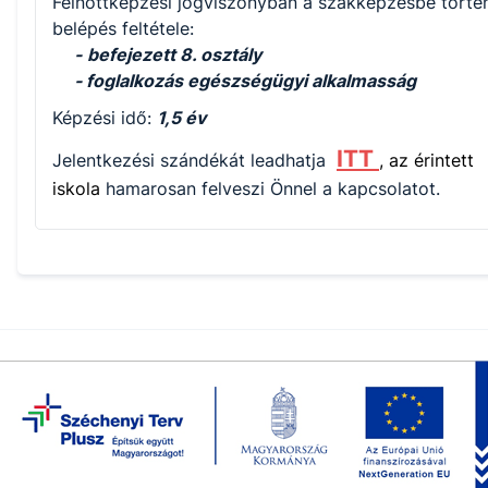
Felnőttképzési jogviszonyban a szakképzésbe törté
belépés feltétele:
-
befejezett 8. osztály
- foglalkozás egészségügyi alkalmasság
Képzési idő:
1,5 év
ITT
Jelentkezési szándékát leadhatja
, az érintett
iskola
hamarosan felveszi Önnel a kapcsolatot.