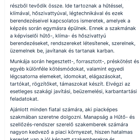
KKK/PTT
részből tevődik össze. Ide tartoznak a hűtéssel,
KKK letöltése (pdf)
klímával, hőszivattyúval, légtechnikával és ezek
PTT letöltése (pdf)
berendezéseivel kapcsolatos ismeretek, amelyek a
képzés során egymásra épülnek. Ennek a szakmának
Okleveles technikusképzés
a képviselői hűtő-, klíma- és hőszivattyú
berendezéseket, rendszereket létesítenek, szerelnek,
Nem
üzemelnek be, javítanak és tartanak karban.
Munkája során hegesztett-, forrasztott-, préskötést és
egyéb különféle kötésmódokat, valamint egyedi
A képzést indító intézményeink
légcsatorna elemeket, idomokat, elágazásokat,
tartókat, rögzítőket, támaszokat készít. Elvégzi az
esetleges szakági javítási, beüzemelési, karbantartási
Székesfehérvári SZC Vörösmarty Mihály Technikum és
feladatokat.
Szakképző Iskola (igazgató: Kenyeres-Pozsár Ágnes)
Ajánlott minden fiatal számára, aki piacképes
szakmában szeretne dolgozni. Manapság a Hűtő- és
szellőzés-rendszer szerelő szakemberek számára
nagyon kedvező a piaci környezet, hiszen hatalmas
kereslet van a jól képzett szakemberekre és