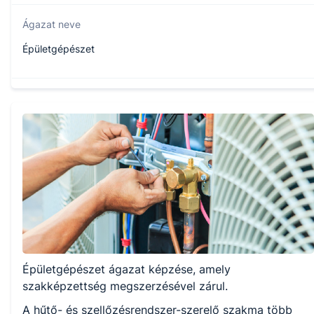
Ágazat neve
Épületgépészet
Szakmajegyzék száma
407320702
Képzés időtartama
1.5 év
Választható szakmairányok:
Épületgépészet ágazat képzése, amely
Nem válaszható
szakképzettség megszerzésével zárul.
A hűtő- és szellőzésrendszer-szerelő szakma több