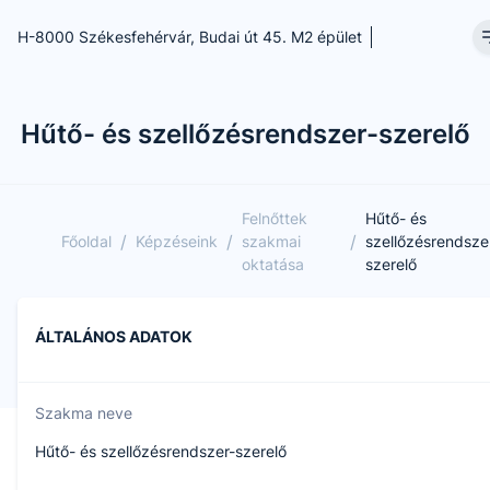
H-8000 Székesfehérvár, Budai út 45. M2 épület
Hűtő- és szellőzésrendszer-szerelő
Felnőttek
Hűtő- és
/
/
/
Főoldal
Képzéseink
szakmai
szellőzésrendsze
oktatása
szerelő
ÁLTALÁNOS ADATOK
Szakma neve
Hűtő- és szellőzésrendszer-szerelő