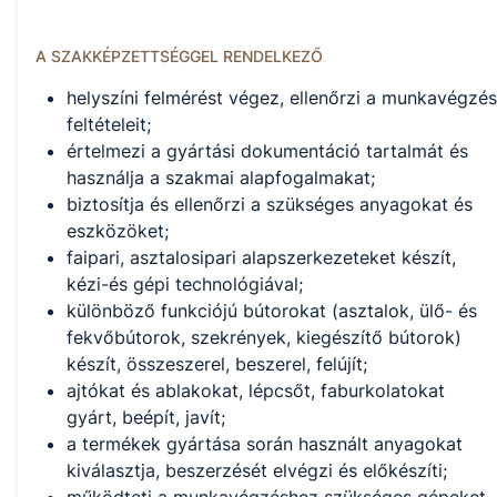
A SZAKKÉPZETTSÉGGEL RENDELKEZŐ
helyszíni felmérést végez, ellenőrzi a munkavégzés
feltételeit;
értelmezi a gyártási dokumentáció tartalmát és
használja a szakmai alapfogalmakat;
biztosítja és ellenőrzi a szükséges anyagokat és
eszközöket;
faipari, asztalosipari alapszerkezeteket készít,
kézi-és gépi technológiával;
különböző funkciójú bútorokat (asztalok, ülő- és
fekvőbútorok, szekrények, kiegészítő bútorok)
készít, összeszerel, beszerel, felújít;
ajtókat és ablakokat, lépcsőt, faburkolatokat
gyárt, beépít, javít;
a termékek gyártása során használt anyagokat
kiválasztja, beszerzését elvégzi és előkészíti;