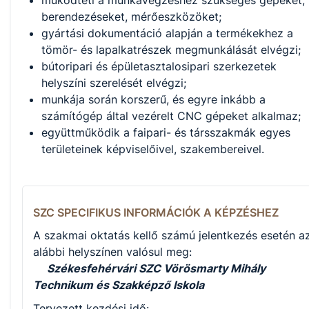
működteti a munkavégzéshez szükséges gépeket,
berendezéseket, mérőeszközöket;
gyártási dokumentáció alapján a termékekhez a
tömör- és lapalkatrészek megmunkálását elvégzi;
bútoripari és épületasztalosipari szerkezetek
helyszíni szerelését elvégzi;
munkája során korszerű, és egyre inkább a
számítógép által vezérelt CNC gépeket alkalmaz;
együttműködik a faipari- és társszakmák egyes
területeinek képviselőivel, szakembereivel.
SZC SPECIFIKUS INFORMÁCIÓK A KÉPZÉSHEZ
A szakmai oktatás kellő számú jelentkezés esetén a
alábbi helyszínen valósul meg:
Székesfehérvári SZC Vörösmarty Mihály
Technikum és Szakképző Iskola
Tervezett kezdési idő: