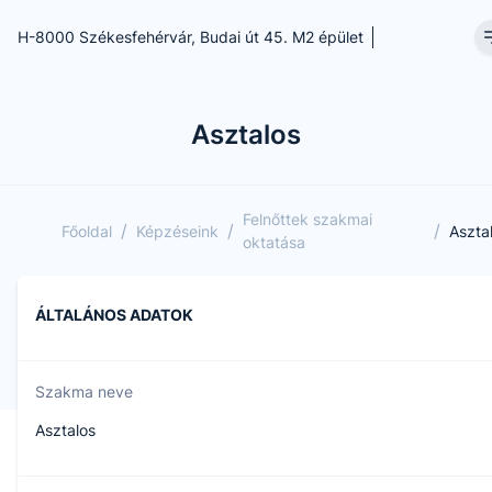
H-8000 Székesfehérvár, Budai út 45. M2 épület
Asztalos
Felnőttek szakmai
/
/
/
Főoldal
Képzéseink
Aszta
oktatása
ÁLTALÁNOS ADATOK
Szakma neve
Asztalos