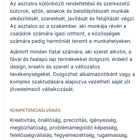
KKK letöltése (pdf)
Az asztalos különböző rendeltetésű és szerkezetű
PTT letöltése (pdf)
bútorok, ajtók, ablakok és belsőépítészeti munkák
elkészítését, szerelését, javítását és felújítását végzi.
Az asztalos az a szakember, aki munkája révén a
Okleveles technikusképzés
családok számára igazi otthont, a közösségek
Nem
számára pedig harmóniát teremt a munkahelyeken.
Ajánlott minden fiatal számára, aki szeret alkotni, a
fával és faalapú lap termékekkel dolgozni, érdekli a
A képzést indító intézményeink
design, kreatív és szereti a változatos
tevékenységeket. Dolgozhat alkalmazottként vagy a
komplex szaktudására alapozva vezetheti saját jól
jövedelmező vállalkozását.
KOMPETENCIAELVÁRÁS
Kreativitás, önállóság, precizitás, igényesség,
megbízhatóság, problémamegoldó képesség,
felelősségvállalás, fegyelmezettség, rugalmasság.