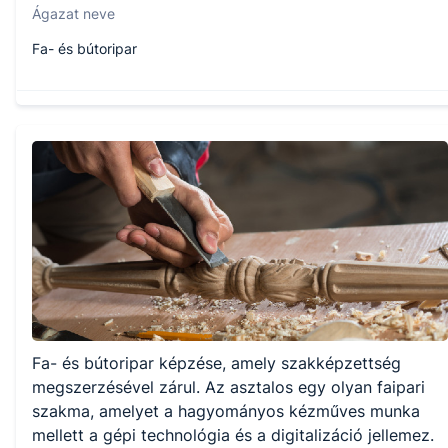
Ágazat neve
Fa- és bútoripar
Szakmajegyzék száma
407220801
Képzés időtartama
1 év
Választható szakmairányok:
Fa- és bútoripar képzése, amely szakképzettség
Nem válaszható
megszerzésével zárul. Az asztalos egy olyan faipari
szakma, amelyet a hagyományos kézműves munka
KKK/PTT
mellett a gépi technológia és a digitalizáció jellemez.