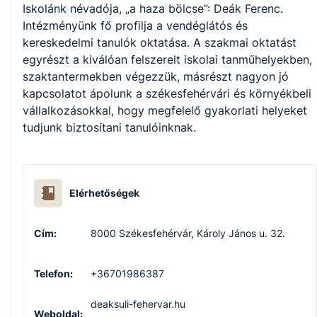
Iskolánk névadója, „a haza bölcse”: Deák Ferenc. 
Intézményünk fő profilja a vendéglátós és 
kereskedelmi tanulók oktatása. A szakmai oktatást 
egyrészt a kiválóan felszerelt iskolai tanműhelyekben, 
szaktantermekben végezzük, másrészt nagyon jó 
kapcsolatot ápolunk a székesfehérvári és környékbeli 
vállalkozásokkal, hogy megfelelő gyakorlati helyeket 
tudjunk biztosítani tanulóinknak. 
Elérhetőségek
Cím:
8000 Székesfehérvár, Károly János u. 32.
Telefon:
+36701986387
deaksuli-fehervar.hu
Weboldal: