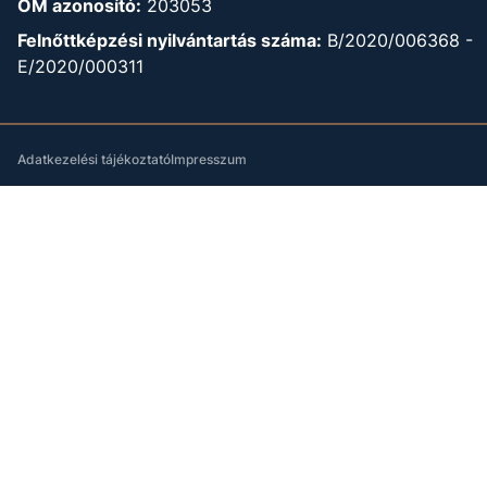
OM azonosító:
203053
Felnőttképzési nyilvántartás száma:
B/2020/006368 -
E/2020/000311
Adatkezelési tájékoztató
Impresszum