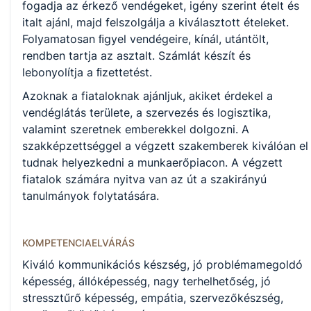
KKK/PTT
fogadja az érkező vendégeket, igény szerint ételt és
KKK letöltése (pdf)
italt ajánl, majd felszolgálja a kiválasztott ételeket.
PTT letöltése (pdf)
Folyamatosan ﬁgyel vendégeire, kínál, utántölt,
rendben tartja az asztalt. Számlát készít és
lebonyolítja a ﬁzettetést.
Okleveles technikusképzés
Azoknak a fiataloknak ajánljuk, akiket érdekel a
Nem
vendéglátás területe, a szervezés és logisztika,
valamint szeretnek emberekkel dolgozni. A
szakképzettséggel a végzett szakemberek kiválóan el
A képzést indító intézményeink
tudnak helyezkedni a munkaerőpiacon. A végzett
fiatalok számára nyitva van az út a szakirányú
tanulmányok folytatására.
Székesfehérvári SZC Deák Ferenc Technikum és Szakképző
Iskola (igazgató: Bánfalvi Róbert)
KOMPETENCIAELVÁRÁS
Kiváló kommunikációs készség, jó problémamegoldó
képesség, állóképesség, nagy terhelhetőség, jó
stressztűrő képesség, empátia, szervezőkészség,