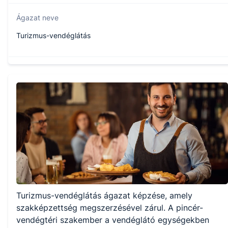
Ágazat neve
Turizmus-vendéglátás
Szakmajegyzék száma
410132304
Képzés időtartama
3 év
Választható szakmairányok:
Turizmus-vendéglátás ágazat képzése, amely
Nem válaszható
szakképzettség megszerzésével zárul. A pincér-
vendégtéri szakember a vendéglátó egységekben