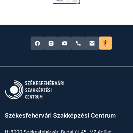
Székesfehérvári Szakképzési Centrum
H-8000 Székesfehérvár, Budai út 45. M2 épület