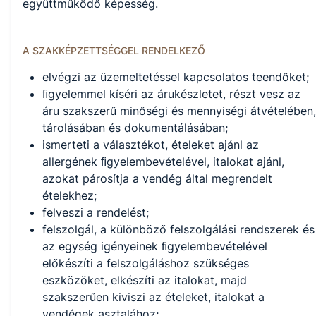
együttműködő képesség.
A SZAKKÉPZETTSÉGGEL RENDELKEZŐ
elvégzi az üzemeltetéssel kapcsolatos teendőket;
ﬁgyelemmel kíséri az árukészletet, részt vesz az
áru szakszerű minőségi és mennyiségi átvételében,
tárolásában és dokumentálásában;
ismerteti a választékot, ételeket ajánl az
allergének ﬁgyelembevételével, italokat ajánl,
azokat párosítja a vendég által megrendelt
ételekhez;
felveszi a rendelést;
felszolgál, a különböző felszolgálási rendszerek és
az egység igényeinek ﬁgyelembevételével
előkészíti a felszolgáláshoz szükséges
eszközöket, elkészíti az italokat, majd
szakszerűen kiviszi az ételeket, italokat a
vendégek asztalához;