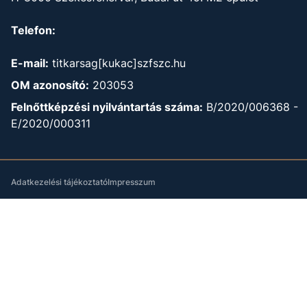
Telefon:
E-mail:
titkarsag[kukac]szfszc.hu
OM azonosító:
203053
Felnőttképzési nyilvántartás száma:
B/2020/006368 -
E/2020/000311
Adatkezelési tájékoztató
Impresszum