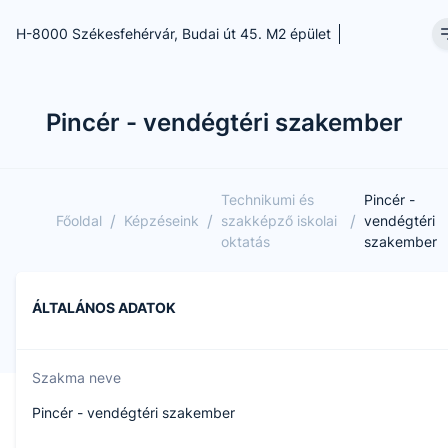
H-8000 Székesfehérvár, Budai út 45. M2 épület
Pincér - vendégtéri szakember
Technikumi és
Pincér -
/
/
/
Főoldal
Képzéseink
szakképző iskolai
vendégtéri
oktatás
szakember
ÁLTALÁNOS ADATOK
Szakma neve
Pincér - vendégtéri szakember