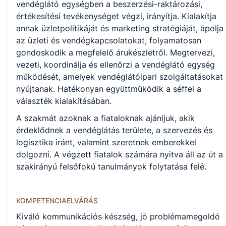
KKK/PTT
vendéglátó egységben a beszerzési-raktározási,
KKK letöltése (pdf)
értékesítési tevékenységet végzi, irányítja. Kialakítja
PTT letöltése (pdf)
annak üzletpolitikáját és marketing stratégiáját, ápolja
az üzleti és vendégkapcsolatokat, folyamatosan
gondoskodik a megfelelő árukészletről. Megtervezi,
Okleveles technikusképzés
vezeti, koordinálja és ellenőrzi a vendéglátó egység
Nem
működését, amelyek vendéglátóipari szolgáltatásokat
nyújtanak. Hatékonyan együttműködik a séffel a
választék kialakításában.
A képzést indító intézményeink
A szakmát azoknak a fiataloknak ajánljuk, akik
érdeklődnek a vendéglátás területe, a szervezés és
logisztika iránt, valamint szeretnek emberekkel
Székesfehérvári SZC Deák Ferenc Technikum és Szakképző
dolgozni. A végzett fiatalok számára nyitva áll az út a
Iskola (igazgató: Bánfalvi Róbert)
szakirányú felsőfokú tanulmányok folytatása felé.
KOMPETENCIAELVÁRÁS
Kiváló kommunikációs készség, jó problémamegoldó