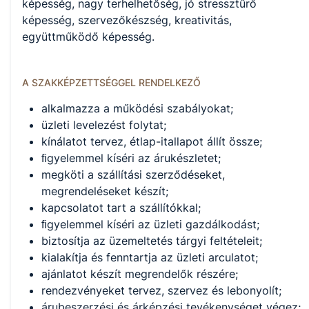
képesség, nagy terhelhetőség, jó stressztűrő
képesség, szervezőkészség, kreativitás,
együttműködő képesség.
A SZAKKÉPZETTSÉGGEL RENDELKEZŐ
alkalmazza a működési szabályokat;
üzleti levelezést folytat;
kínálatot tervez, étlap-itallapot állít össze;
ﬁgyelemmel kíséri az árukészletet;
megköti a szállítási szerződéseket,
megrendeléseket készít;
kapcsolatot tart a szállítókkal;
ﬁgyelemmel kíséri az üzleti gazdálkodást;
biztosítja az üzemeltetés tárgyi feltételeit;
kialakítja és fenntartja az üzleti arculatot;
ajánlatot készít megrendelők részére;
rendezvényeket tervez, szervez és lebonyolít;
árubeszerzési és árképzési tevékenységet végez;