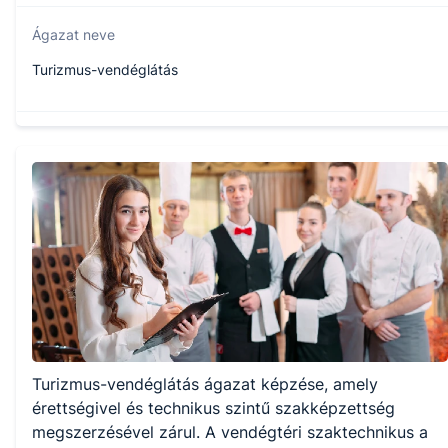
Ágazat neve
Turizmus-vendéglátás
Szakmajegyzék száma
510132308
Képzés időtartama
5 év
Választható szakmairányok:
Turizmus-vendéglátás ágazat képzése, amely
Nem válaszható
érettségivel és technikus szintű szakképzettség
megszerzésével zárul. A vendégtéri szaktechnikus a