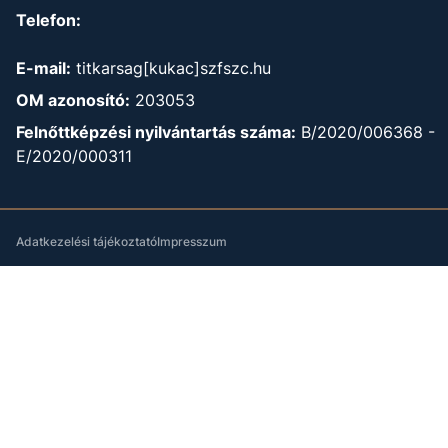
Telefon:
E-mail:
titkarsag[kukac]szfszc.hu
OM azonosító:
203053
Felnőttképzési nyilvántartás száma:
B/2020/006368 -
E/2020/000311
Adatkezelési tájékoztató
Impresszum