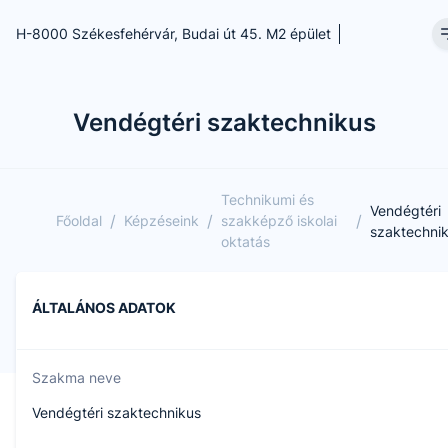
H-8000 Székesfehérvár, Budai út 45. M2 épület
Vendégtéri szaktechnikus
Technikumi és
Vendégtéri
/
/
/
Főoldal
Képzéseink
szakképző iskolai
szaktechni
oktatás
ÁLTALÁNOS ADATOK
Szakma neve
Vendégtéri szaktechnikus