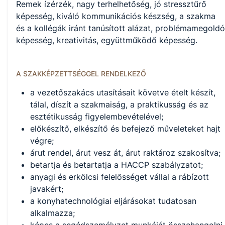
Remek ízérzék, nagy terhelhetőség, jó stressztűrő
képesség, kiváló kommunikációs készség, a szakma
és a kollégák iránt tanúsított alázat, problémamegoldó
képesség, kreativitás, együttműködő képesség.
A SZAKKÉPZETTSÉGGEL RENDELKEZŐ
a vezetőszakács utasításait követve ételt készít,
tálal, díszít a szakmaiság, a praktikusság és az
esztétikusság figyelembevételével;
előkészítő, elkészítő és befejező műveleteket hajt
végre;
árut rendel, árut vesz át, árut raktároz szakosítva;
betartja és betartatja a HACCP szabályzatot;
anyagi és erkölcsi felelősséget vállal a rábízott
javakért;
a konyhatechnológiai eljárásokat tudatosan
alkalmazza;