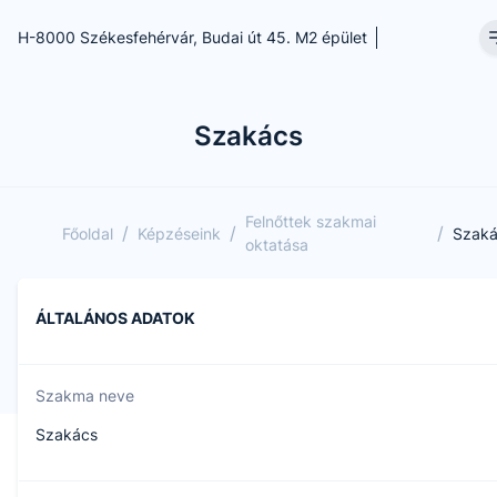
H-8000 Székesfehérvár, Budai út 45. M2 épület
Szakács
Felnőttek szakmai
/
/
/
Főoldal
Képzéseink
Szaká
oktatása
ÁLTALÁNOS ADATOK
Szakma neve
Szakács