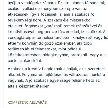
KKK letöltése (pdf)
nyújt a vendégek számára. Szinte minden társadalmi,
PTT letöltése (pdf)
családi, vallási eseményben szerepe van az
étkezésnek, így a főzésnek is, ami a szakács fő
tevékenységi köre. A szakács élelmiszerekből
Okleveles technikusképzés
ételeket, fogásokat „varázsol” remek ízérzékével és
Nem
kreativitásával meg persze fűszerekkel, ízesítőkkel. A
vendéglátóipar termelési területén, kihelyezett vagy ﬁx
éttermi konyhán dolgozó szakember, aki több
területen lát el feladatokat, mint például
A képzést indító intézményeink
közétkeztetésben, hidegkonyhán, protokoll- vagy a la
carte szakácsként.
Székesfehérvári SZC Deák Ferenc Technikum és Szakképző
Azoknak a kreatív fiataloknak ajánljuk, akik szeretnek
Iskola (igazgató: Bánfalvi Róbert)
alkotni. Folyamatos fejlődésre és változatos munkára
vágynak. A jó szakács egyénisége felismerhető az
általa készített ételben.
KOMPETENCIAELVÁRÁS