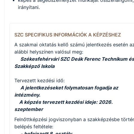
képes a segédszemélyzet munkáját összehangolni,
irányítani.
SZC SPECIFIKUS INFORMÁCIÓK A KÉPZÉSHEZ
A szakmai oktatás kellő számú jelentkezés esetén a
alábbi helyszínen valósul meg:
Székesfehérvári SZC Deák Ferenc Technikum é
Szakképző Iskola
Tervezett kezdési idő:
A jelentkezéseket folymatosan fogadja az
intézmény.
A képzés tervezett kezdési ideje: 2026.
szeptember
Felnőttképzési jogviszonyban a szakképzésbe törté
belépés feltétele:
-
befejezett 8. osztály