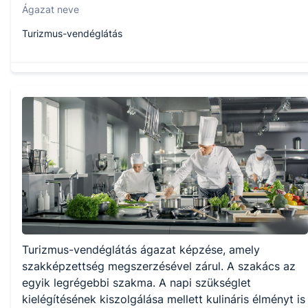
Ágazat neve
Turizmus-vendéglátás
Szakmajegyzék száma
410132305
Képzés időtartama
1 év
Választható szakmairányok:
Turizmus-vendéglátás ágazat képzése, amely
Nem válaszható
szakképzettség megszerzésével zárul. A szakács az
egyik legrégebbi szakma. A napi szükséglet
KKK/PTT
kielégítésének kiszolgálása mellett kulináris élményt is