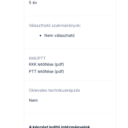
5 év
Választható szakmairányok:
Nem válaszható
KKK/PTT
KKK letöltése (pdf)
PTT letöltése (pdf)
Okleveles technikusképzés
Nem
A képzést indító intézményeink