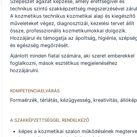
Szépészet ágazat képzése, amely érettségivel és
technikus szintű szakképzettség megszerzésével zárul
A kozmetikus technikus kozmetikai alap és kiegészítő
műveleteket végez, diagnosztizál, kezelési tervet állít
össze, professzionális kozmetikumokkal dolgozik.
Hozzájárul és támogatja az ápoltság, higiénia, szépsé
és egészség megőrzését.
Ajánlott minden fiatal számára, aki szeret emberekkel
foglalkozni, mások esztétikus megjelenéséhez
hozzájárulni.
KOMPETENCIAELVÁRÁS
Formaérzék, térlátás, kézügyesség, kreativitás, állók
A SZAKKÉPZETTSÉGGEL RENDELKEZŐ
képes a kozmetikai szalon működésének megtervez