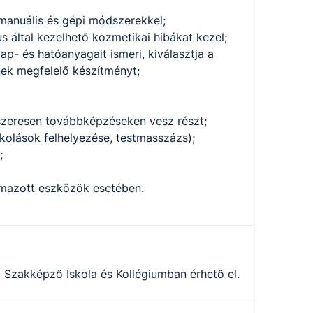
manuális és gépi módszerekkel;
us által kezelhető kozmetikai hibákat kezel;
p- és hatóanyagait ismeri, kiválasztja a
nek megfelelő készítményt;
szeresen továbbképzéseken vesz részt;
kolások felhelyezése, testmasszázs);
;
almazott eszközök esetében.
Szakképző Iskola és Kollégiumban érhető el.