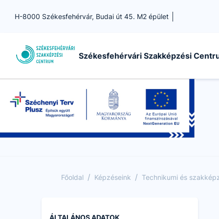
H-8000 Székesfehérvár, Budai út 45. M2 épület
Székesfehérvári Szakképzési Cent
/
/
Főoldal
Képzéseink
Technikumi és szakképző
ÁLTALÁNOS ADATOK