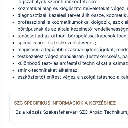
jogszabályok szerinti működtetésére;
kozmetikai alap és kiegészítő műveleteket végez, 
diagnosztizál, kezelési tervet állít össze, kozmetik
professzionális kozmetikumokkal dolgozik, azok ala
bőrtípusnak és az általa kezelhető rendellenesség
tanácsot ad az otthoni bőrápolással kapcsolatban;
speciális arc- és testkezelést végez;
megismeri a legújabb szakmai újdonságokat, rend
testkezelést végez manuálisan (testtekercselés, pa
különböző test- és arcfestési technikákat alkalmaz
smink-technikákat alkalmaz;
eszközfertőtlenítést végez a szolgáltatáshoz alk
SZC SPECIFIKUS INFORMÁCIÓK A KÉPZÉSHEZ
Ez a képzés Székesfehérvári SZC Árpád Technikum, 