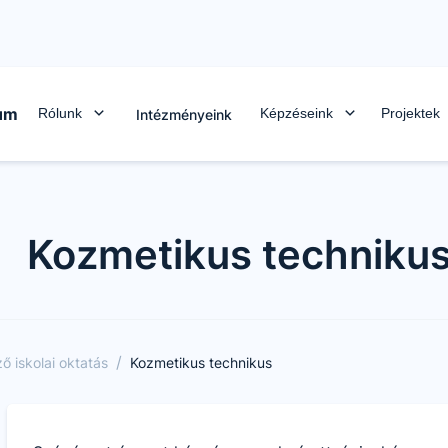
rum
Rólunk
Képzéseink
Projektek
Intézményeink
Kozmetikus techniku
/
 iskolai oktatás
Kozmetikus technikus