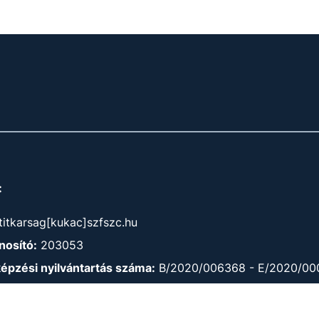
:
titkarsag[kukac]szfszc.hu
osító:
203053
képzési nyilvántartás száma:
B/2020/006368 - E/2020/00