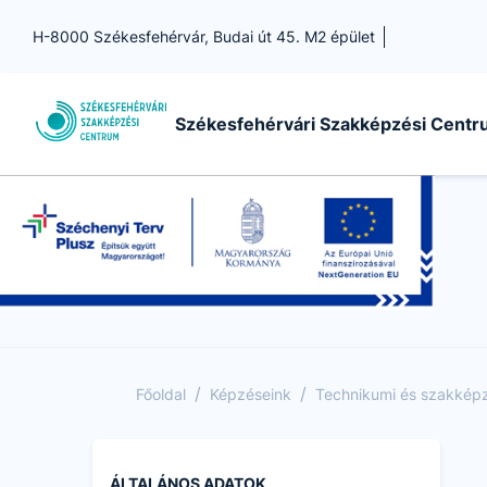
H-8000 Székesfehérvár, Budai út 45. M2 épület
Székesfehérvári Szakképzési Cent
/
/
Főoldal
Képzéseink
Technikumi és szakképző
ÁLTALÁNOS ADATOK