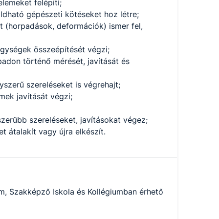
lemeket felépíti;
ldható gépészeti kötéseket hoz létre;
t (horpadások, deformációk) ismer fel,
egységek összeépítését végzi;
adon történő mérését, javítását és
szerű szereléseket is végrehajt;
ek javítását végzi;
erűbb szereléseket, javításokat végez;
 átalakít vagy újra elkészít.
m, Szakképző Iskola és Kollégiumban érhető