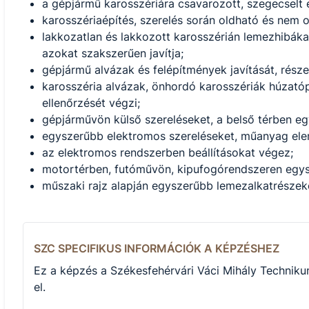
a gépjármű karosszériára csavarozott, szegecselt e
karosszériaépítés, szerelés során oldható és nem o
lakkozatlan és lakkozott karosszérián lemezhibáka
azokat szakszerűen javítja;
gépjármű alvázak és felépítmények javítását, rész
karosszéria alvázak, önhordó karosszériák húzatóp
ellenőrzését végzi;
gépjárművön külső szereléseket, a belső térben egy
egyszerűbb elektromos szereléseket, műanyag elem
az elektromos rendszerben beállításokat végez;
motortérben, futóművön, kipufogórendszeren egysz
műszaki rajz alapján egyszerűbb lemezalkatrészeket
SZC SPECIFIKUS INFORMÁCIÓK A KÉPZÉSHEZ
Ez a képzés a Székesfehérvári Váci Mihály Techniku
el.