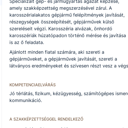
Specializált gép- és járműgyártás ágazat képzése,
amely szakképzettség megszerzésével zárul. A
karosszérialakatos gépjármű felépítmények javítását,
részegységek összeépítését, gépjárművek külső
szereléseit végzi. Karosszéria alvázak, önhordó
karosszériák húzatópadon történő mérése és javítása
is az ő feladata.
Ajánlott minden fiatal számára, aki szereti a
gépjárműveket, a gépjárművek javítását, szereti a
látványos eredményeket és szívesen részt vesz a végs
KOMPETENCIAELVÁRÁS
Jó térlátás, ﬁzikum, kézügyesség, számítógépes ismer
kommunikáció.
A SZAKKÉPZETTSÉGGEL RENDELKEZŐ