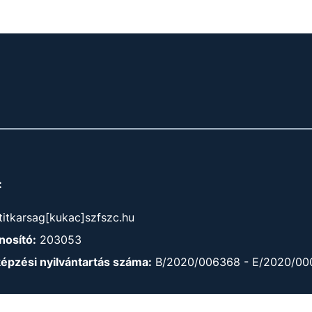
:
titkarsag[kukac]szfszc.hu
osító:
203053
képzési nyilvántartás száma:
B/2020/006368 - E/2020/00