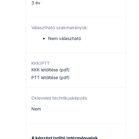
3 év
Választható szakmairányok:
Nem válaszható
KKK/PTT
KKK letöltése (pdf)
PTT letöltése (pdf)
Okleveles technikusképzés
Nem
A képzést indító intézményeink