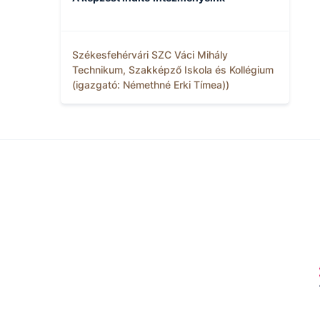
Székesfehérvári SZC Váci Mihály
Technikum, Szakképző Iskola és Kollégium
(igazgató: Némethné Erki Tímea))