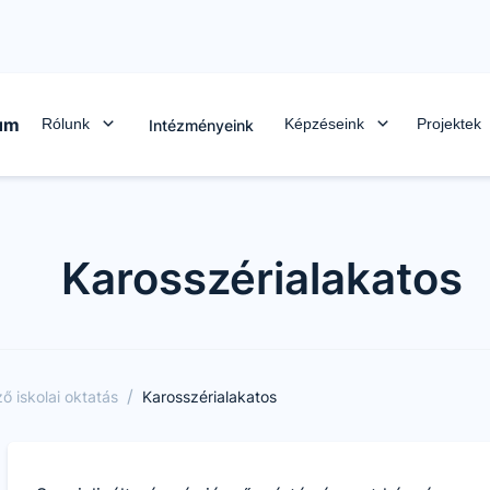
rum
Rólunk
Képzéseink
Projektek
Intézményeink
Karosszérialakatos
/
 iskolai oktatás
Karosszérialakatos