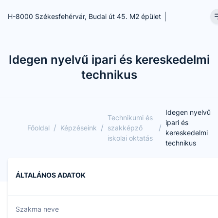
H-8000 Székesfehérvár, Budai út 45. M2 épület
Idegen nyelvű ipari és kereskedelmi
technikus
Idegen nyelvű
Technikumi és
ipari és
/
/
/
Főoldal
Képzéseink
szakképző
kereskedelmi
iskolai oktatás
technikus
ÁLTALÁNOS ADATOK
Szakma neve