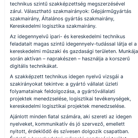
Általános gyártás
technikus szintű szakképzettség megszerzésével
Kereskedelmi logisztika
zárul. Választható szakmairányok: Gépjárműgyártás
szakmairány, Általános gyártás szakmairány,
Kereskedelmi logisztika szakmairány.
KKK/PTT
Az idegennyelvű ipari- és kereskedelmi technikus
KKK letöltése (pdf)
feladatait magas szintű idegennyelv-tudással látja el a
PTT letöltése (pdf)
kereskedelmi műszaki és gazdasági területen. Munkája
során aktívan – naprakészen – használja a korszerű
Okleveles technikusképzés
digitális technikákat.
Nem
A szakképzett technikus idegen nyelvű vizsgái a
szakirányokat tekintve: a gyártó vállalat üzleti
folyamatainak feldolgozása, a gyártóvállalati
projektek menedzselése, logisztikai tevékenységek,
A képzést indító intézményeink
kereskedelmi logisztikai projektek menedzselése.
Ajánlott minden ﬁatal számára, aki szereti az idegen
Székesfehérvári SZC Hunyadi Mátyás Technikum (igazgató:
nyelveket, kommunikatív és jó szervező, emellett
Nagy László)
nyitott, érdeklődő és szívesen dolgozik csapatban.