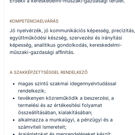
Érdekli a kereskedelmi-műszaki-gazdasági terület.
KOMPETENCIAELVÁRÁS
Jó nyelvérzék, jó kommunikációs képesség, precizitás,
együttműködési készség, szervezési és irányítási
képesség, analitikus gondolkodás, kereskedelmi-
műszaki-gazdasági afﬁnitás.
A SZAKKÉPZETTSÉGGEL RENDELKEZŐ
magas szintű szakmai idegennyelvtudással
rendelkezik;
tevékenyen közreműködik a beszerzési, a
termelési és az értékesítési folyamat
összeállításában, kialakításában;
alkalmazza a munkaügyi, a pénzügyi és a
számviteli ismereteit;
árajánlatokat és megrendeléseket készít;