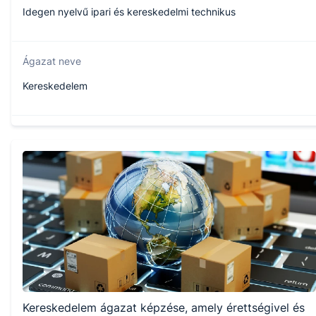
Idegen nyelvű ipari és kereskedelmi technikus
Ágazat neve
Kereskedelem
Szakmajegyzék száma
504171301
Képzés időtartama
5 év
Választható szakmairányok:
Kereskedelem ágazat képzése, amely érettségivel és
Gépjárműgyártás