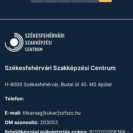
Székesfehérvári Szakképzési Centrum
H-8000 Székesfehérvár, Budai út 45. M2 épület
Telefon:
E-mail:
titkarsag[kukac]szfszc.hu
OM azonosító:
203053
Felnőttképzési nyilvántartás száma:
B/2020/006368 -