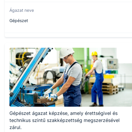
Ágazat neve
Gépészet
Szakmajegyzék száma
507151006
Képzés időtartama
5 év
Választható szakmairányok:
Gépészet ágazat képzése, amely érettségivel és
Nem válaszható
technikus szintű szakképzettség megszerzésével
zárul.