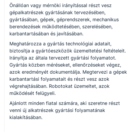
KKK/PTT
Önállóan vagy mérnöki irányítással részt vesz
KKK letöltése (pdf)
gépalkatrészek gyártásának tervezésében,
PTT letöltése (pdf)
gyártásában, gépek, géprendszerek, mechanikus
berendezések működtetésében, szerelésében,
Okleveles technikusképzés
karbantartásában és javításában.
Igen
Meghatározza a gyártás technológiai adatait,
biztosítja a gyártóeszközök üzemeltetési feltételeit.
Irányítja az általa tervezett gyártási folyamatot.
Gyártás közben méréseket, ellenőrzéseket végez,
A képzést indító intézményeink
azok eredményét dokumentálja. Megtervezi a gépek
karbantartási folyamatait és részt vesz azok
végrehajtásában. Robotokat üzemeltet, azok
Székesfehérvári SZC Széchenyi István Műszaki Technikum
működését felügyeli.
(igazgató: Gulyás Zoltán)
Ajánlott minden fiatal számára, aki szeretne részt
venni új alkatrészek gyártási folyamatának
kialakításában.