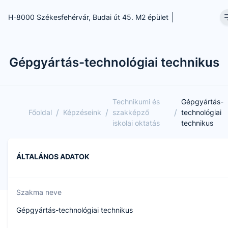
H-8000 Székesfehérvár, Budai út 45. M2 épület
Gépgyártás-technológiai technikus
Technikumi és
Gépgyártás-
/
/
/
Főoldal
Képzéseink
szakképző
technológiai
iskolai oktatás
technikus
ÁLTALÁNOS ADATOK
Szakma neve
Gépgyártás-technológiai technikus