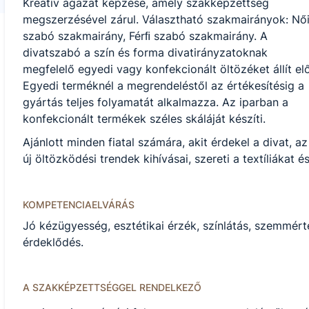
Kreatív ágazat képzése, amely szakképzettség
megszerzésével zárul. Választható szakmairányok: Nő
szabó szakmairány, Férﬁ szabó szakmairány. A
divatszabó a szín és forma divatirányzatoknak
megfelelő egyedi vagy konfekcionált öltözéket állít elő
Egyedi terméknél a megrendeléstől az értékesítésig a
gyártás teljes folyamatát alkalmazza. Az iparban a
konfekcionált termékek széles skáláját készíti.
Ajánlott minden fiatal számára, akit érdekel a divat, az
új öltözködési trendek kihívásai, szereti a textíliákat 
KOMPETENCIAELVÁRÁS
Jó kézügyesség, esztétikai érzék, színlátás, szemmérték,
érdeklődés.
A SZAKKÉPZETTSÉGGEL RENDELKEZŐ