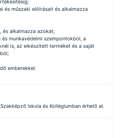
rtékesítésig;
ai és műszaki előírásait és alkalmazza
, és alkalmazza azokat;
iai és munkavédelmi szempontokból, a
él is, az elkészített terméket és a saját
ból;
edő emberekkel.
Szakképző Iskola és Kollégiumban érhető el.