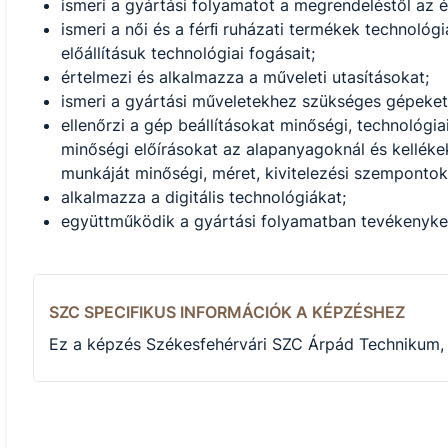
ismeri a gyártási folyamatot a megrendeléstől az é
ismeri a női és a férﬁ ruházati termékek technológi
előállításuk technológiai fogásait;
értelmezi és alkalmazza a műveleti utasításokat;
ismeri a gyártási műveletekhez szükséges gépeket
ellenőrzi a gép beállításokat minőségi, technológ
minőségi előírásokat az alapanyagoknál és kellékekn
munkáját minőségi, méret, kivitelezési szempontok
alkalmazza a digitális technológiákat;
együttműködik a gyártási folyamatban tevékenyk
SZC SPECIFIKUS INFORMÁCIÓK A KÉPZÉSHEZ
Ez a képzés Székesfehérvári SZC Árpád Technikum, 