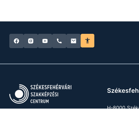
Székesfeh
H-8000 Széke