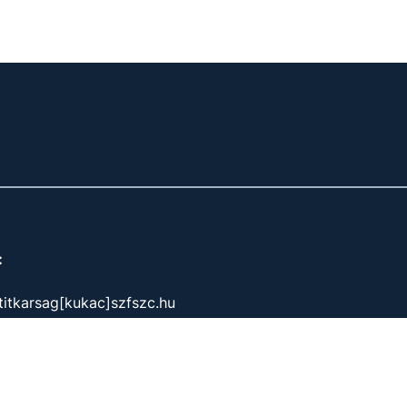
:
titkarsag[kukac]szfszc.hu
osító:
203053
képzési nyilvántartás száma:
B/2020/006368 - E/2020/00