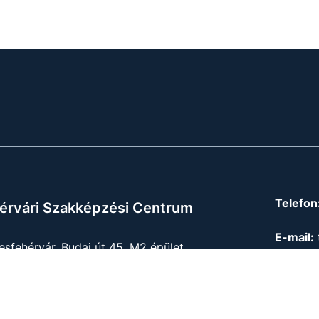
Telefon
érvári Szakképzési Centrum
E-mail:
sfehérvár, Budai út 45. M2 épület
OM azon
Felnőtt