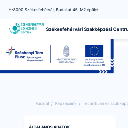
H-8000 Székesfehérvár, Budai út 45. M2 épület
Székesfehérvári Szakképzési Cent
/
/
Főoldal
Képzéseink
Technikumi és szakképző
ÁLTALÁNOS ADATOK