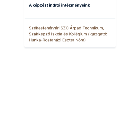
A képzést indító intézményeink
Székesfehérvári SZC Árpád Technikum,
Szakképző Iskola és Kollégium (igazgató:
Hunka-Rostaházi Eszter Nóra)