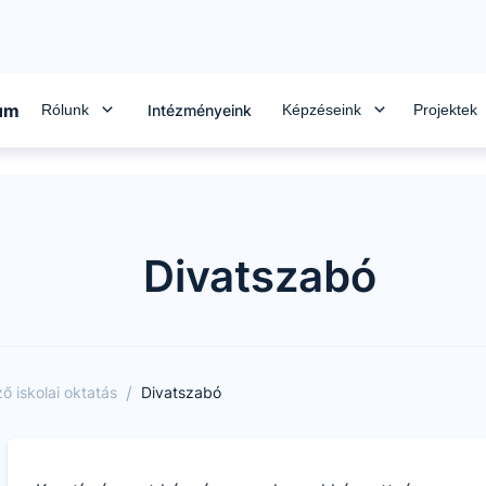
rum
Rólunk
Képzéseink
Projektek
Intézményeink
Divatszabó
/
 iskolai oktatás
Divatszabó