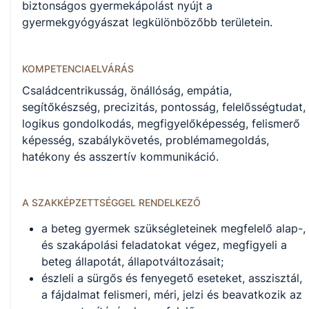
KKK/PTT
biztonságos gyermekápolást nyújt a
KKK letöltése (pdf)
gyermekgyógyászat legkülönbözőbb területein.
PTT letöltése (pdf)
KOMPETENCIAELVÁRÁS
Okleveles technikusképzés
Családcentrikusság, önállóság, empátia,
Nem
segítőkészség, precizitás, pontosság, felelősségtudat,
logikus gondolkodás, megfigyelőképesség, felismerő
képesség, szabálykövetés, problémamegoldás,
hatékony és asszertív kommunikáció.
A képzést indító intézményeink
A SZAKKÉPZETTSÉGGEL RENDELKEZŐ
Székesfehérvári SZC Bugát Pál Technikum (igazgató: Szomor
Andrea)
a beteg gyermek szükségleteinek megfelelő alap-,
és szakápolási feladatokat végez, megfigyeli a
beteg állapotát, állapotváltozásait;
észleli a sürgős és fenyegető eseteket, asszisztál,
a fájdalmat felismeri, méri, jelzi és beavatkozik az