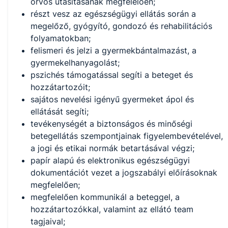
orvos utasításának megfelelően;
részt vesz az egészségügyi ellátás során a
megelőző, gyógyító, gondozó és rehabilitációs
folyamatokban;
felismeri és jelzi a gyermekbántalmazást, a
gyermekelhanyagolást;
pszichés támogatással segíti a beteget és
hozzátartozóit;
sajátos nevelési igényű gyermeket ápol és
ellátását segíti;
tevékenységét a biztonságos és minőségi
betegellátás szempontjainak figyelembevételével,
a jogi és etikai normák betartásával végzi;
papír alapú és elektronikus egészségügyi
dokumentációt vezet a jogszabályi előírásoknak
megfelelően;
megfelelően kommunikál a beteggel, a
hozzátartozókkal, valamint az ellátó team
tagjaival;