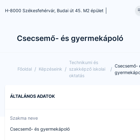
H-8000 Székesfehérvár, Budai út 45. M2 épület
Csecsemő- és gyermekápoló
Technikumi és
Csecsemő- 
/
/
/
Főoldal
Képzéseink
szakképző iskolai
gyermekápo
oktatás
ÁLTALÁNOS ADATOK
Szakma neve
Csecsemő- és gyermekápoló