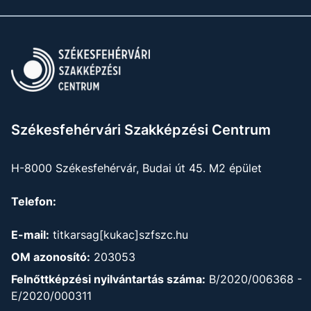
Székesfehérvári Szakképzési Centrum
H-8000 Székesfehérvár, Budai út 45. M2 épület
Telefon:
E-mail:
titkarsag[kukac]szfszc.hu
OM azonosító:
203053
Felnőttképzési nyilvántartás száma:
B/2020/006368 -
E/2020/000311