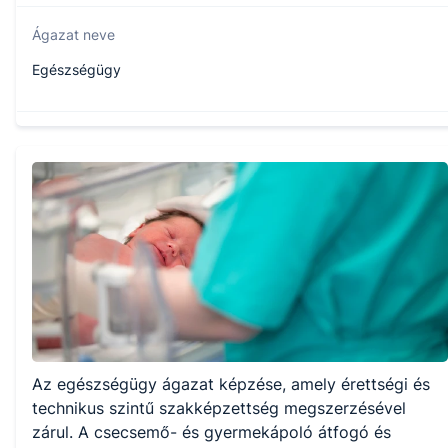
Ágazat neve
Egészségügy
Szakmajegyzék száma
509130313
Képzés időtartama
5 év
Választható szakmairányok:
Az egészségügy ágazat képzése, amely érettségi és
Nem válaszható
technikus szintű szakképzettség megszerzésével
zárul. A csecsemő- és gyermekápoló átfogó és