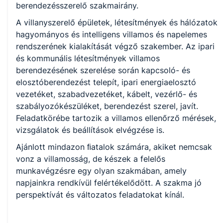
berendezésszerelő szakmairány.
KKK/PTT
A villanyszerelő épületek, létesítmények és hálózatok
KKK letöltése (pdf)
hagyományos és intelligens villamos és napelemes
PTT letöltése (pdf)
rendszerének kialakítását végző szakember. Az ipari
és kommunális létesítmények villamos
Okleveles technikusképzés
berendezésének szerelése során kapcsoló- és
elosztóberendezést telepít, ipari energiaelosztó
Nem
vezetéket, szabadvezetéket, kábelt, vezérlő- és
szabályozókészüléket, berendezést szerel, javít.
Feladatkörébe tartozik a villamos ellenőrző mérések,
A képzést indító intézményeink
vizsgálatok és beállítások elvégzése is.
Ajánlott mindazon ﬁatalok számára, akiket nemcsak
vonz a villamosság, de készek a felelős
Székesfehérvári SZC Perczel Mór Technikum, Szakképző
Iskola és Kollégium (igazgató: Vendég Szabolcs)
munkavégzésre egy olyan szakmában, amely
napjainkra rendkívül felértékelődött. A szakma jó
perspektívát és változatos feladatokat kínál.
Székesfehérvári SZC Árpád Technikum, Szakképző Iskola és
Kollégium (igazgató: Hunka-Rostaházi Eszter Nóra)