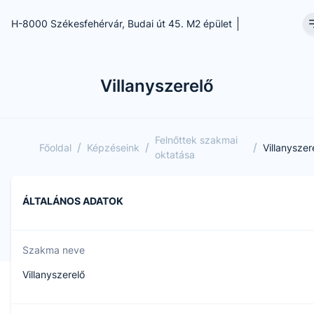
H-8000 Székesfehérvár, Budai út 45. M2 épület
Villanyszerelő
Felnőttek szakmai
/
/
/
Főoldal
Képzéseink
Villanyszer
oktatása
ÁLTALÁNOS ADATOK
Szakma neve
Villanyszerelő