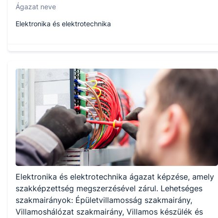
Ágazat neve
Elektronika és elektrotechnika
Szakmajegyzék száma
407130407
Képzés időtartama
1 év
Választható szakmairányok:
Elektronika és elektrotechnika ágazat képzése, amely
Épületvillamosság
Villamoshálózat
szakképzettség megszerzésével zárul. Lehetséges
Villamos készülék és berendezésszerelő
szakmairányok: Épületvillamosság szakmairány,
Villamoshálózat szakmairány, Villamos készülék és