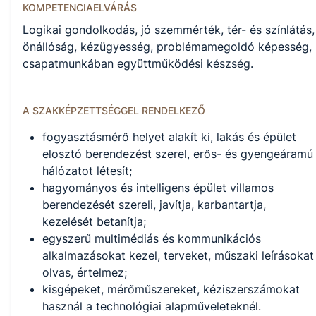
KOMPETENCIAELVÁRÁS
Logikai gondolkodás, jó szemmérték, tér- és színlátás,
önállóság, kézügyesség, problémamegoldó képesség,
csapatmunkában együttműködési készség.
A SZAKKÉPZETTSÉGGEL RENDELKEZŐ
fogyasztásmérő helyet alakít ki, lakás és épület
elosztó berendezést szerel, erős- és gyengeáramú
hálózatot létesít;
hagyományos és intelligens épület villamos
berendezését szereli, javítja, karbantartja,
kezelését betanítja;
egyszerű multimédiás és kommunikációs
alkalmazásokat kezel, terveket, műszaki leírásokat
olvas, értelmez;
kisgépeket, mérőműszereket, kéziszerszámokat
használ a technológiai alapműveleteknél.