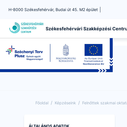
H-8000 Székesfehérvár, Budai út 45. M2 épület
Székesfehérvári Szakképzési Cent
/
/
Főoldal
Képzéseink
Felnőttek szakmai okta
ÁLTALÁNOS ADATOK