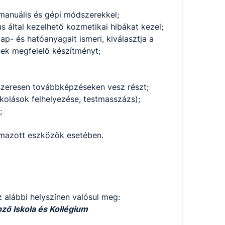
manuális és gépi módszerekkel;
us által kezelhető kozmetikai hibákat kezel;
p- és hatóanyagait ismeri, kiválasztja a
nek megfelelő készítményt;
szeresen továbbképzéseken vesz részt;
kolások felhelyezése, testmasszázs);
;
almazott eszközök esetében.
 alábbi helyszínen valósul meg:
ő Iskola és Kollégium