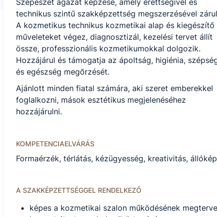
Szépészet ágazat képzése, amely érettségivel és
technikus szintű szakképzettség megszerzésével zárul
A kozmetikus technikus kozmetikai alap és kiegészítő
műveleteket végez, diagnosztizál, kezelési tervet állít
össze, professzionális kozmetikumokkal dolgozik.
Hozzájárul és támogatja az ápoltság, higiénia, szépsé
és egészség megőrzését.
Ajánlott minden fiatal számára, aki szeret emberekkel
foglalkozni, mások esztétikus megjelenéséhez
hozzájárulni.
KOMPETENCIAELVÁRÁS
Formaérzék, térlátás, kézügyesség, kreativitás, állók
A SZAKKÉPZETTSÉGGEL RENDELKEZŐ
képes a kozmetikai szalon működésének megtervez