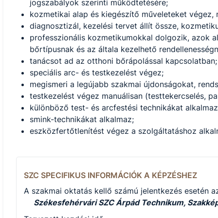
jogszabályok szerinti működtetésére;
kozmetikai alap és kiegészítő műveleteket végez, 
diagnosztizál, kezelési tervet állít össze, kozmetik
professzionális kozmetikumokkal dolgozik, azok ala
bőrtípusnak és az általa kezelhető rendellenesség
tanácsot ad az otthoni bőrápolással kapcsolatban;
speciális arc- és testkezelést végez;
megismeri a legújabb szakmai újdonságokat, rend
testkezelést végez manuálisan (testtekercselés, pa
különböző test- és arcfestési technikákat alkalmaz
smink-technikákat alkalmaz;
eszközfertőtlenítést végez a szolgáltatáshoz alk
SZC SPECIFIKUS INFORMÁCIÓK A KÉPZÉSHEZ
A szakmai oktatás kellő számú jelentkezés esetén az
Székesfehérvári SZC Árpád Technikum, Szakképz