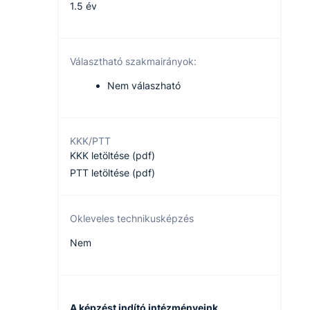
1.5 év
Választható szakmairányok:
Nem válaszható
KKK/PTT
KKK letöltése (pdf)
PTT letöltése (pdf)
Okleveles technikusképzés
Nem
A képzést indító intézményeink