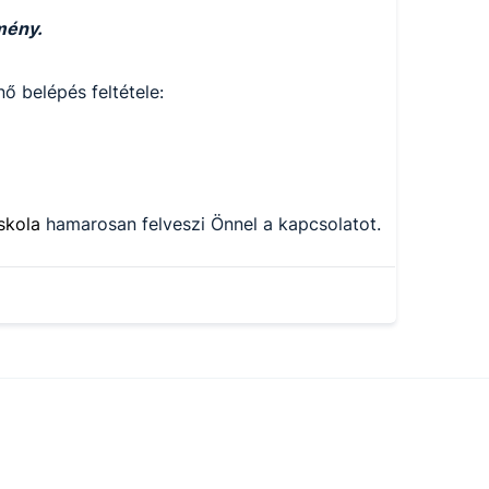
mény.
ő belépés feltétele:
iskola
hamarosan felveszi Önnel a kapcsolatot.