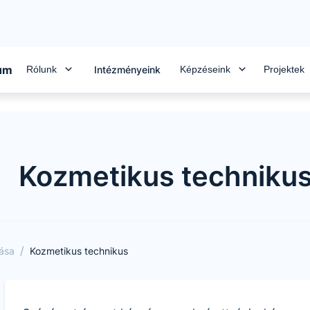
rum
Rólunk
Képzéseink
Projektek
Intézményeink
Kozmetikus techniku
/
tása
Kozmetikus technikus