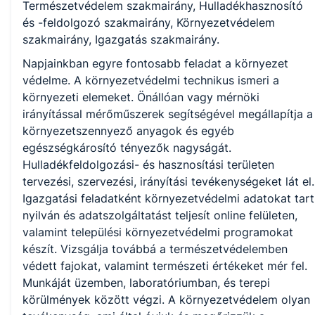
Természetvédelem szakmairány, Hulladékhasznosító
és -feldolgozó szakmairány, Környezetvédelem
szakmairány, Igazgatás szakmairány.
KKK/PTT
Napjainkban egyre fontosabb feladat a környezet
KKK letöltése (pdf)
védelme. A környezetvédelmi technikus ismeri a
PTT letöltése (pdf)
környezeti elemeket. Önállóan vagy mérnöki
irányítással mérőműszerek segítségével megállapítja a
Okleveles technikusképzés
környezetszennyező anyagok és egyéb
Nem
egészségkárosító tényezők nagyságát.
Hulladékfeldolgozási- és hasznosítási területen
tervezési, szervezési, irányítási tevékenységeket lát el.
Igazgatási feladatként környezetvédelmi adatokat tart
A képzést indító intézményeink
nyilván és adatszolgáltatást teljesít online felületen,
valamint települési környezetvédelmi programokat
készít. Vizsgálja továbbá a természetvédelemben
Székesfehérvári SZC Bugát Pál Technikum (igazgató: Szomor
védett fajokat, valamint természeti értékeket mér fel.
Andrea)
Munkáját üzemben, laboratóriumban, és terepi
körülmények között végzi. A környezetvédelem olyan