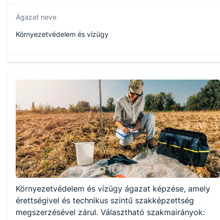
Ágazat neve
Környezetvédelem és vízügy
Szakmajegyzék száma
507121402
Képzés időtartama
1.5 év
Választható szakmairányok:
Környezetvédelem és vízügy ágazat képzése, amely
Természetvédelem
Hulladékhasznosító és -feldolgozó
érettségivel és technikus szintű szakképzettség
Környezetvédelem
megszerzésével zárul. Választható szakmairányok:
Igazgatás