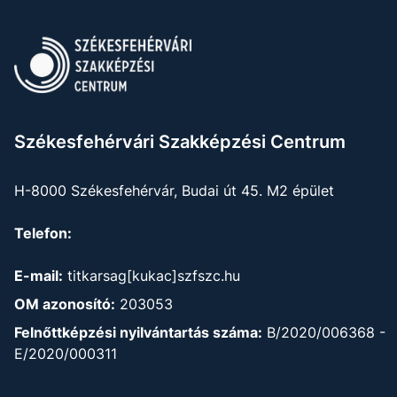
Székesfehérvári Szakképzési Centrum
H-8000 Székesfehérvár, Budai út 45. M2 épület
Telefon:
E-mail:
titkarsag[kukac]szfszc.hu
OM azonosító:
203053
Felnőttképzési nyilvántartás száma:
B/2020/006368 -
E/2020/000311