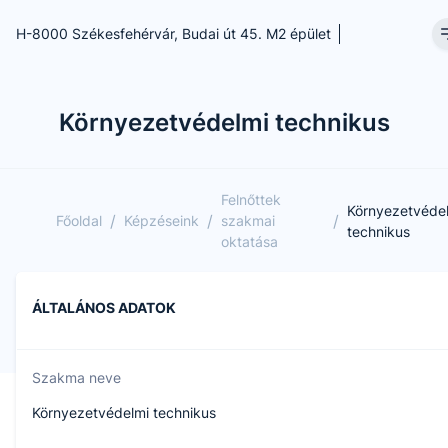
H-8000 Székesfehérvár, Budai út 45. M2 épület
Környezetvédelmi technikus
Felnőttek
Környezetvéde
/
/
/
Főoldal
Képzéseink
szakmai
technikus
oktatása
ÁLTALÁNOS ADATOK
Szakma neve
Környezetvédelmi technikus