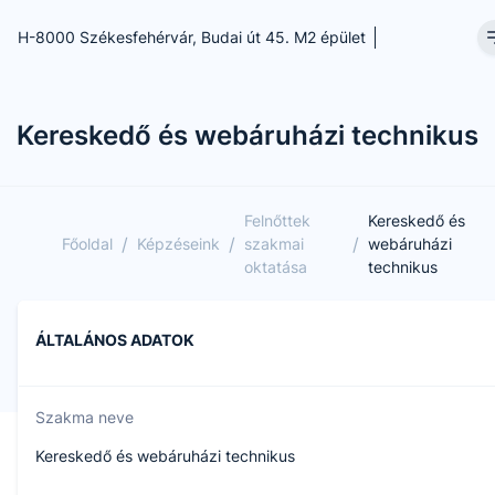
H-8000 Székesfehérvár, Budai út 45. M2 épület
Kereskedő és webáruházi technikus
Felnőttek
Kereskedő és
/
/
/
Főoldal
Képzéseink
szakmai
webáruházi
oktatása
technikus
ÁLTALÁNOS ADATOK
Szakma neve
Kereskedő és webáruházi technikus