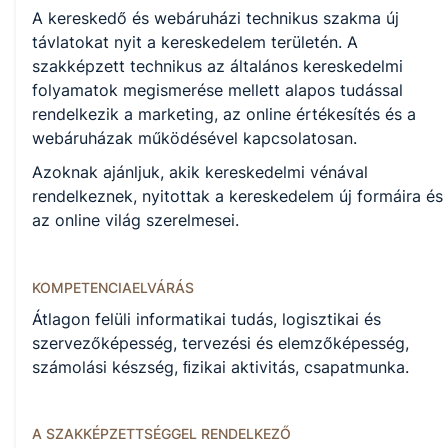
KKK/PTT
A kereskedő és webáruházi technikus szakma új
KKK letöltése (pdf)
távlatokat nyit a kereskedelem területén. A
PTT letöltése (pdf)
szakképzett technikus az általános kereskedelmi
folyamatok megismerése mellett alapos tudással
Okleveles technikusképzés
rendelkezik a marketing, az online értékesítés és a
webáruházak működésével kapcsolatosan.
Nem
Azoknak ajánljuk, akik kereskedelmi vénával
rendelkeznek, nyitottak a kereskedelem új formáira és
az online világ szerelmesei.
A képzést indító intézményeink
KOMPETENCIAELVÁRÁS
Székesfehérvári SZC Vajda János Technikum (igazgatói
Átlagon felüli informatikai tudás, logisztikai és
jogkörben elj.igh: Gyuricza Zsuzsanna)
szervezőképesség, tervezési és elemzőképesség,
számolási készség, ﬁzikai aktivitás, csapatmunka.
A SZAKKÉPZETTSÉGGEL RENDELKEZŐ