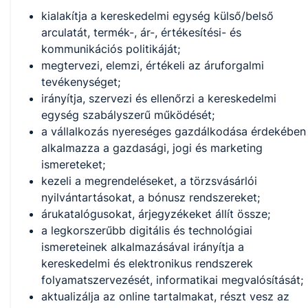
kialakítja a kereskedelmi egység külső/belső
arculatát, termék-, ár-, értékesítési- és
kommunikációs politikáját;
megtervezi, elemzi, értékeli az áruforgalmi
tevékenységet;
irányítja, szervezi és ellenőrzi a kereskedelmi
egység szabályszerű működését;
a vállalkozás nyereséges gazdálkodása érdekében
alkalmazza a gazdasági, jogi és marketing
ismereteket;
kezeli a megrendeléseket, a törzsvásárlói
nyilvántartásokat, a bónusz rendszereket;
árukatalógusokat, árjegyzékeket állít össze;
a legkorszerűbb digitális és technológiai
ismereteinek alkalmazásával irányítja a
kereskedelmi és elektronikus rendszerek
folyamatszervezését, informatikai megvalósítását;
aktualizálja az online tartalmakat, részt vesz az