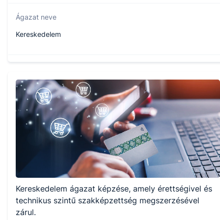
Ágazat neve
Kereskedelem
Szakmajegyzék száma
504161303
Képzés időtartama
1 év
Választható szakmairányok:
Kereskedelem ágazat képzése, amely érettségivel és
Nem válaszható
technikus szintű szakképzettség megszerzésével
zárul.