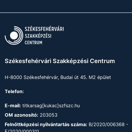
Székesfehérvári Szakképzési Centrum
H-8000 Székesfehérvár, Budai út 45. M2 épület
Telefon:
E-mail:
titkarsag[kukac]szfszc.hu
OM azonosító:
203053
Felnőttképzési nyilvántartás száma:
B/2020/006368 -
E/2020/000311