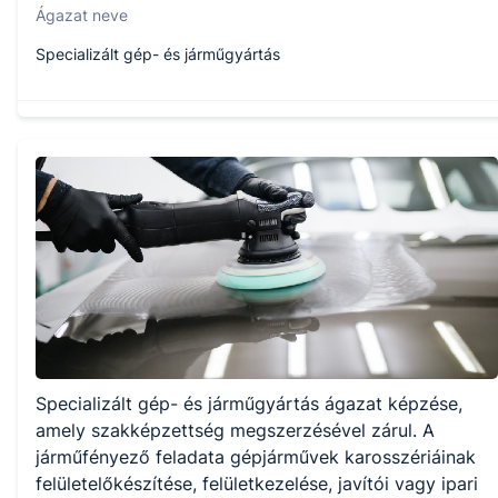
Ágazat neve
Specializált gép- és járműgyártás
Szakmajegyzék száma
407161908
Képzés időtartama
1 év
Választható szakmairányok:
Specializált gép- és járműgyártás ágazat képzése,
Nem válaszható
amely szakképzettség megszerzésével zárul. A
járműfényező feladata gépjárművek karosszériáinak
KKK/PTT
felületelőkészítése, felületkezelése, javítói vagy ipari