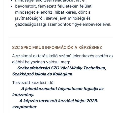
minőségellenőrzési feladatokat lát el;
bevonatolt, fényezett felületeken felületi
minőséget ellenőriz, hibát keres, dönt a
javíthatóságról, illetve javít minőségi és
gazdaságossági szempontok ﬁgyelembevételével.
SZC SPECIFIKUS INFORMÁCIÓK A KÉPZÉSHEZ
A szakmai oktatás kellő számú jelentkezés esetén a
alábbi helyszínen valósul meg:
Székesfehérvári SZC Váci Mihály Technikum,
Szakképző Iskola és Kollégium
Tervezett kezdési idő:
A jelentkezéseket folymatosan fogadja az
intézmény.
A képzés tervezett kezdési ideje: 2026.
szeptember