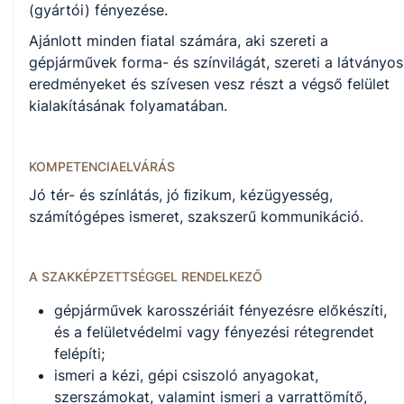
KKK letöltése (pdf)
(gyártói) fényezése.
PTT letöltése (pdf)
Ajánlott minden fiatal számára, aki szereti a
gépjárművek forma- és színvilágát, szereti a látványos
Okleveles technikusképzés
eredményeket és szívesen vesz részt a végső felület
kialakításának folyamatában.
Nem
KOMPETENCIAELVÁRÁS
A képzést indító intézményeink
Jó tér- és színlátás, jó ﬁzikum, kézügyesség,
számítógépes ismeret, szakszerű kommunikáció.
Székesfehérvári SZC Váci Mihály Technikum, Szakképző
Iskola és Kollégium (igazgató: Némethné Erki Tímea))
A SZAKKÉPZETTSÉGGEL RENDELKEZŐ
gépjárművek karosszériáit fényezésre előkészíti,
és a felületvédelmi vagy fényezési rétegrendet
felépíti;
ismeri a kézi, gépi csiszoló anyagokat,
szerszámokat, valamint ismeri a varrattömítő,