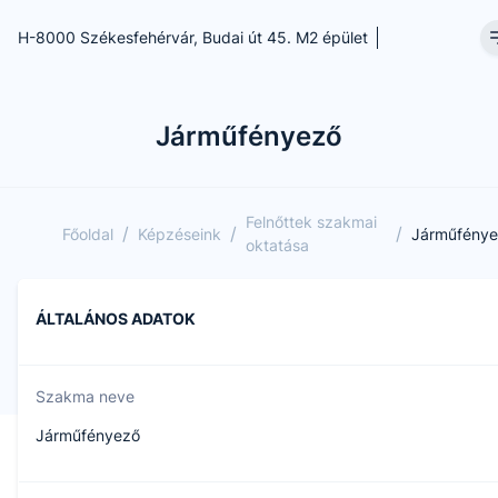
H-8000 Székesfehérvár, Budai út 45. M2 épület
Járműfényező
Felnőttek szakmai
/
/
/
Főoldal
Képzéseink
Járműfény
oktatása
ÁLTALÁNOS ADATOK
Szakma neve
Járműfényező