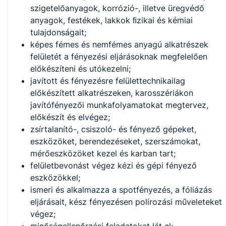
szigetelőanyagok, korrózió-, illetve üregvédő
anyagok, festékek, lakkok ﬁzikai és kémiai
tulajdonságait;
képes fémes és nemfémes anyagú alkatrészek
felületét a fényezési eljárásoknak megfelelően
előkészíteni és utókezelni;
javított és fényezésre felülettechnikailag
előkészített alkatrészeken, karosszériákon
javítófényezői munkafolyamatokat megtervez,
előkészít és elvégez;
zsírtalanító-, csiszoló- és fényező gépeket,
eszközöket, berendezéseket, szerszámokat,
mérőeszközöket kezel és karban tart;
felületbevonást végez kézi és gépi fényező
eszközökkel;
ismeri és alkalmazza a spotfényezés, a fóliázás
eljárásait, kész fényezésen polírozási műveleteket
végez;