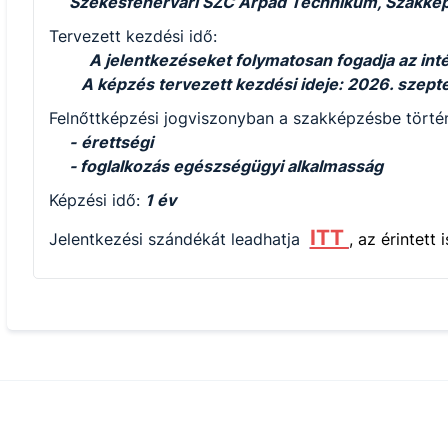
Székesfehérvári SZC Árpád Technikum, Szakképz
Tervezett kezdési idő:
A jelentkezéseket folymatosan fogadja az in
A képzés tervezett kezdési ideje: 2026. szep
Felnőttképzési jogviszonyban a szakképzésbe történ
-
érettségi
- foglalkozás egészségügyi alkalmasság
Képzési idő:
1 év
ITT
Jelentkezési szándékát leadhatja
, az érintett 