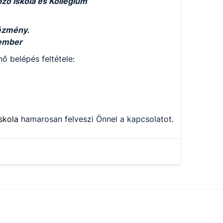
ő Iskola és Kollégium
tézmény.
tember
ő belépés feltétele:
iskola
hamarosan felveszi Önnel a kapcsolatot.