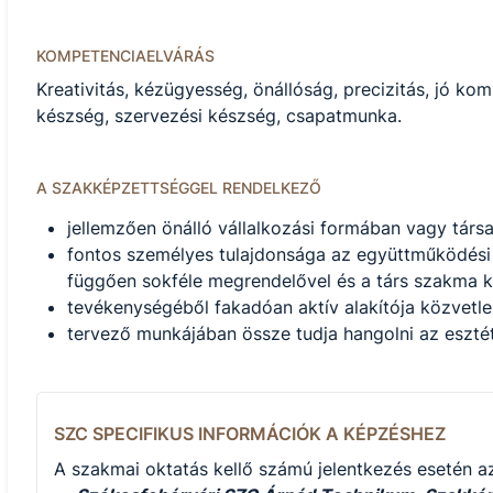
KOMPETENCIAELVÁRÁS
Kreativitás, kézügyesség, önállóság, precizitás, jó k
készség, szervezési készség, csapatmunka.
A SZAKKÉPZETTSÉGGEL RENDELKEZŐ
jellemzően önálló vállalkozási formában vagy társa
fontos személyes tulajdonsága az együttműködési 
függően sokféle megrendelővel és a társ szakma ké
tevékenységéből fakadóan aktív alakítója közvetle
tervező munkájában össze tudja hangolni az esztéti
SZC SPECIFIKUS INFORMÁCIÓK A KÉPZÉSHEZ
A szakmai oktatás kellő számú jelentkezés esetén az