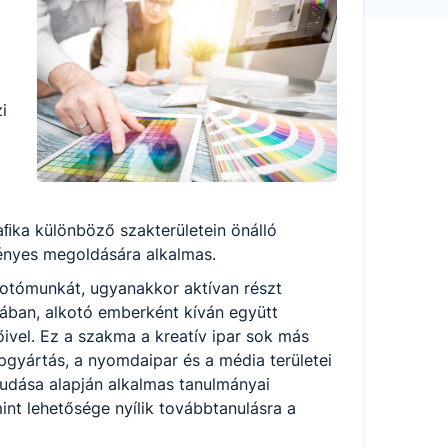
i
raﬁka különböző szakterületein önálló
gényes megoldására alkalmas.
lkotómunkát, ugyanakkor aktívan részt
sában, alkotó emberként kíván együtt
lőivel. Ez a szakma a kreatív ipar sok más
épgyártás, a nyomdaipar és a média területei
Tudása alapján alkalmas tanulmányai
int lehetősége nyílik továbbtanulásra a