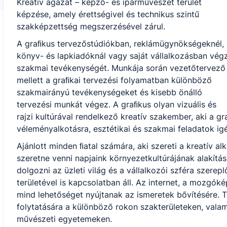
Kreatív ágazat – képző- és iparművészet terület
képzése, amely érettségivel és technikus szintű
szakképzettség megszerzésével zárul.
A graﬁkus tervezőstúdiókban, reklámügynökségeknél,
könyv- és lapkiadóknál vagy saját vállalkozásban végz
szakmai tevékenységét. Munkája során vezetőtervező
mellett a graﬁkai tervezési folyamatban különböző
szakmairányú tevékenységeket és kisebb önálló
tervezési munkát végez. A graﬁkus olyan vizuális és
rajzi kultúrával rendelkező kreatív szakember, aki a g
véleményalkotásra, esztétikai és szakmai feladatok i
Ajánlott minden ﬁatal számára, aki szereti a kreatív a
szeretne venni napjaink környezetkultúrájának alakítá
dolgozni az üzleti világ és a vállalkozói szféra szerep
területével is kapcsolatban áll. Az internet, a mozgók
mind lehetőséget nyújtanak az ismeretek bővítésére. 
folytatására a különböző rokon szakterületeken, valam
művészeti egyetemeken.