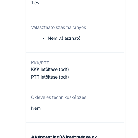
1 év
Választható szakmairányok:
Nem válaszható
KKK/PTT
KKK letöltése (pdf)
PTT letöltése (pdf)
Okleveles technikusképzés
Nem
A képzést indító intézményeink