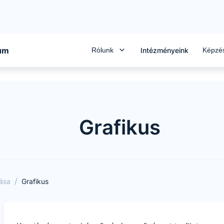
rum
Rólunk
Képzé
Intézményeink
Grafikus
/
tása
Grafikus