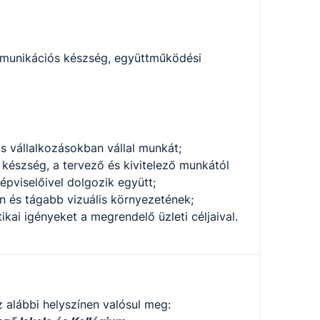
ommunikációs készség, együttműködési
s vállalkozásokban vállal munkát;
készség, a tervező és kivitelező munkától
pviselőivel dolgozik együtt;
n és tágabb vizuális környezetének;
kai igényeket a megrendelő üzleti céljaival.
 alábbi helyszínen valósul meg: