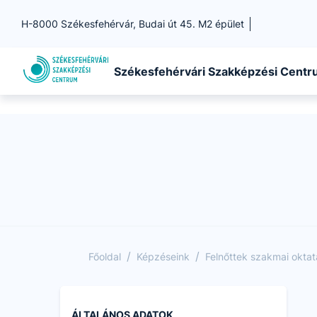
H-8000 Székesfehérvár, Budai út 45. M2 épület
Székesfehérvári Szakképzési Cent
/
/
Főoldal
Képzéseink
Felnőttek szakmai okta
ÁLTALÁNOS ADATOK