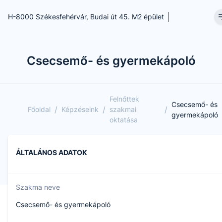
H-8000 Székesfehérvár, Budai út 45. M2 épület
Csecsemő- és gyermekápoló
Felnőttek
Csecsemő- és
/
/
/
Főoldal
Képzéseink
szakmai
gyermekápoló
oktatása
ÁLTALÁNOS ADATOK
Szakma neve
Csecsemő- és gyermekápoló