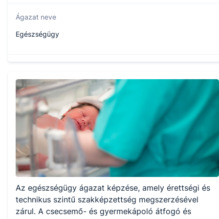
Ágazat neve
Egészségügy
Szakmajegyzék száma
509130313
Képzés időtartama
2 év
Választható szakmairányok:
Az egészségügy ágazat képzése, amely érettségi és
Nem válaszható
technikus szintű szakképzettség megszerzésével
zárul. A csecsemő- és gyermekápoló átfogó és