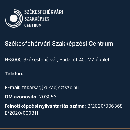
Székesfehérvári Szakképzési Centrum
H-8000 Székesfehérvár, Budai út 45. M2 épület
Telefon:
E-mail:
titkarsag[kukac]szfszc.hu
OM azonosító:
203053
Felnőttképzési nyilvántartás száma:
B/2020/006368 -
E/2020/000311