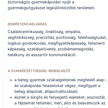
KKK/PTT
biztonságos gyermekápolást nyújt a
KKK letöltése (pdf)
gyermekgyógyászat legkülönbözőbb területein.
PTT letöltése (pdf)
KOMPETENCIAELVÁRÁS
Okleveles technikusképzés
Családcentrikusság, önállóság, empátia,
Nem
segítőkészség, precizitás, pontosság, felelősségtudat,
logikus gondolkodás, megfigyelőképesség, felismerő
képesség, szabálykövetés, problémamegoldás,
hatékony és asszertív kommunikáció.
A képzést indító intézményeink
A SZAKKÉPZETTSÉGGEL RENDELKEZŐ
Székesfehérvári SZC Bugát Pál Technikum (igazgató: Szomor
Andrea)
a beteg gyermek szükségleteinek megfelelő alap-,
és szakápolási feladatokat végez, megfigyeli a
beteg állapotát, állapotváltozásait;
észleli a sürgős és fenyegető eseteket, asszisztál,
a fájdalmat felismeri, méri, jelzi és beavatkozik az