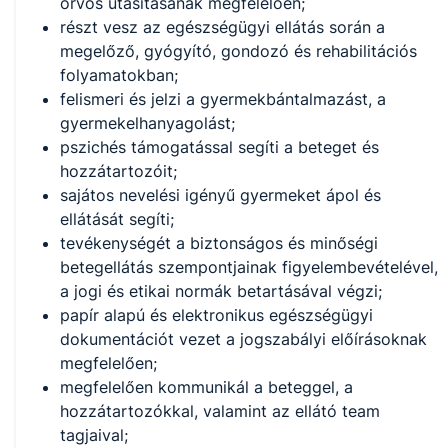
orvos utasításának megfelelően;
részt vesz az egészségügyi ellátás során a
megelőző, gyógyító, gondozó és rehabilitációs
folyamatokban;
felismeri és jelzi a gyermekbántalmazást, a
gyermekelhanyagolást;
pszichés támogatással segíti a beteget és
hozzátartozóit;
sajátos nevelési igényű gyermeket ápol és
ellátását segíti;
tevékenységét a biztonságos és minőségi
betegellátás szempontjainak figyelembevételével,
a jogi és etikai normák betartásával végzi;
papír alapú és elektronikus egészségügyi
dokumentációt vezet a jogszabályi előírásoknak
megfelelően;
megfelelően kommunikál a beteggel, a
hozzátartozókkal, valamint az ellátó team
tagjaival;