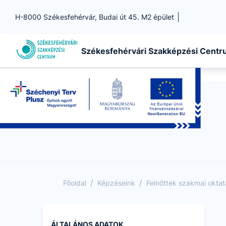
H-8000 Székesfehérvár, Budai út 45. M2 épület
Székesfehérvári Szakképzési Cent
/
/
Főoldal
Képzéseink
Felnőttek szakmai okta
ÁLTALÁNOS ADATOK