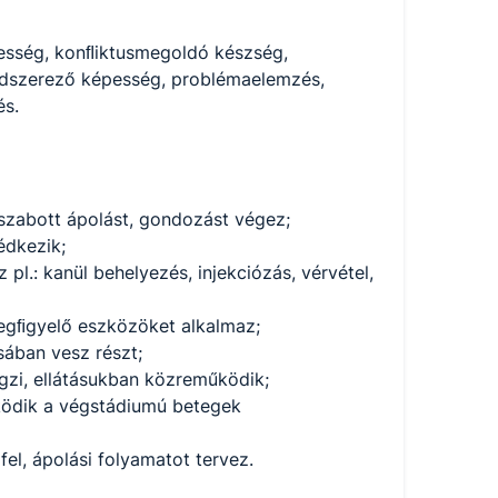
pesség, konﬂiktusmegoldó készség,
endszerező képesség, problémaelemzés,
és.
 szabott ápolást, gondozást végez;
édkezik;
pl.: kanül behelyezés, injekciózás, vérvétel,
gmegﬁgyelő eszközöket alkalmaz;
sában vesz részt;
égzi, ellátásukban közreműködik;
ködik a végstádiumú betegek
fel, ápolási folyamatot tervez.