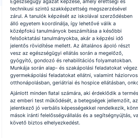
Egészségügy ágazat képzése, amely érettségi és
technikusi szintű szakképzettség megszerzésével
zárul. A tanulók képzését az iskolával szerződésben
álló egyetem koordinálja, így lehetővé válik a
középfokú tanulmányok beszámítása a későbbi
felsőoktatási tanulmányokba, akár a képzési idő
jelentős rövidítése mellett. Az általános ápoló részt
vesz az egészségügyi ellátás során a megelőző,
gyógyító, gondozó és rehabilitációs folyamatokban.
Munkája során alap- és szakápolási feladatokat végez
gyermekápolási feladatokat ellátni, valamint háziorvosi
otthonápolásban, geriátriai és hospice ellátásban, onk
Ajánlott minden ﬁatal számára, aki érdeklődik a termé
az emberi test működését, a betegségek jellemzőit, a
jelentkező jó verbális képességekkel rendelkezik, kön
mások iránti felelősségvállalás és a segítségnyújtás, 
követő biztos elhelyezkedést.