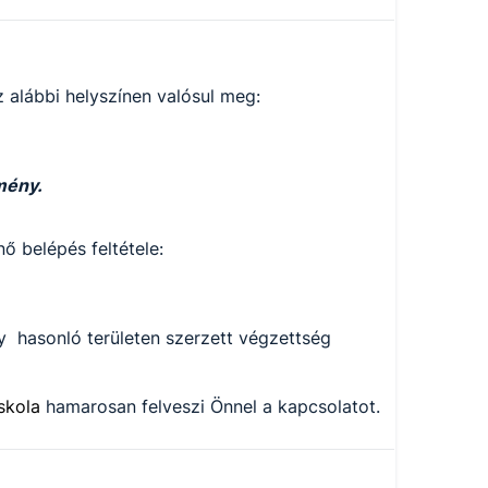
 alábbi helyszínen valósul meg:
mény.
ő belépés feltétele:
y hasonló területen szerzett végzettség
iskola
hamarosan felveszi Önnel a kapcsolatot.