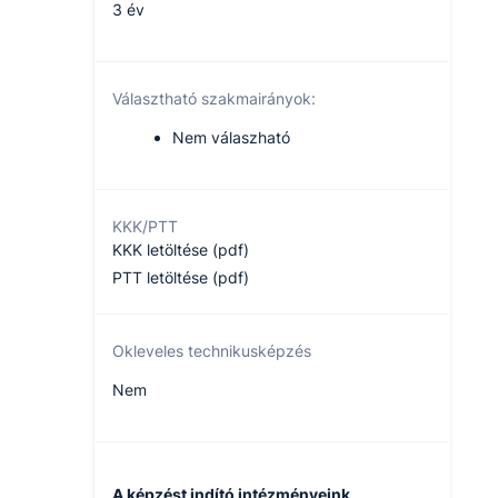
3 év
Választható szakmairányok:
Nem válaszható
KKK/PTT
KKK letöltése (pdf)
PTT letöltése (pdf)
Okleveles technikusképzés
Nem
A képzést indító intézményeink