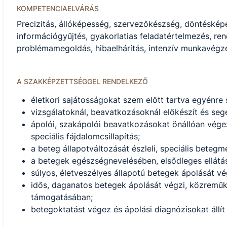
KOMPETENCIAELVÁRÁS
Precizitás, állóképesség, szervezőkészség, döntéské
információgyűjtés, gyakorlatias feladatértelmezés, r
problémamegoldás, hibaelhárítás, intenzív munkavégz
A SZAKKÉPZETTSÉGGEL RENDELKEZŐ
életkori sajátosságokat szem előtt tartva egyénre
vizsgálatoknál, beavatkozásoknál előkészít és seg
ápolói, szakápolói beavatkozásokat önállóan végez 
speciális fájdalomcsillapítás;
a beteg állapotváltozását észleli, speciális bete
a betegek egészségnevelésében, elsődleges ellátá
súlyos, életveszélyes állapotú betegek ápolását v
idős, daganatos betegek ápolását végzi, közremű
támogatásában;
betegoktatást végez és ápolási diagnózisokat állít 