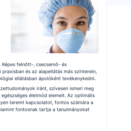
. Képes felnőtt-, csecsemő- és
 praxisban és az alapellátás más színterein,
ológiai ellátásban ápolóként tevékenykedni.
szettudományok iránt, szívesen ismeri meg
z egészséges életmód elemeit. Az optimális
nyen teremt kapcsolatot, fontos számára a
valamint fontosnak tartja a tanulmányokat