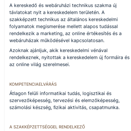
KKK/PTT
A kereskedő és webáruházi technikus szakma új
KKK letöltése (pdf)
távlatokat nyit a kereskedelem területén. A
PTT letöltése (pdf)
szakképzett technikus az általános kereskedelmi
folyamatok megismerése mellett alapos tudással
Okleveles technikusképzés
rendelkezik a marketing, az online értékesítés és a
webáruházak működésével kapcsolatosan.
Nem
Azoknak ajánljuk, akik kereskedelmi vénával
rendelkeznek, nyitottak a kereskedelem új formáira és
az online világ szerelmesei.
A képzést indító intézményeink
KOMPETENCIAELVÁRÁS
Székesfehérvári SZC Perczel Mór Technikum, Szakképző
Átlagon felüli informatikai tudás, logisztikai és
Iskola és Kollégium (igazgató: Vendég Szabolcs)
szervezőképesség, tervezési és elemzőképesség,
számolási készség, ﬁzikai aktivitás, csapatmunka.
A SZAKKÉPZETTSÉGGEL RENDELKEZŐ