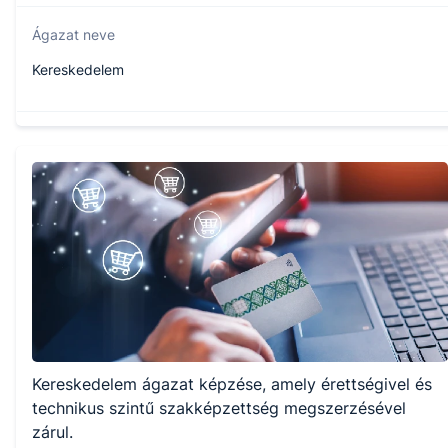
Ágazat neve
Kereskedelem
Szakmajegyzék száma
504161303
Képzés időtartama
2 év
Választható szakmairányok:
Kereskedelem ágazat képzése, amely érettségivel és
Nem válaszható
technikus szintű szakképzettség megszerzésével
zárul.