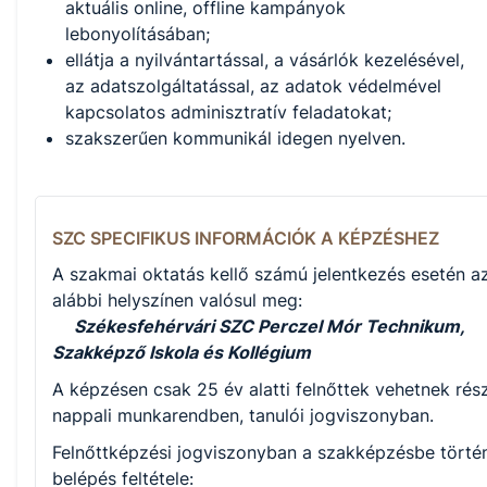
aktuális online, offline kampányok
lebonyolításában;
ellátja a nyilvántartással, a vásárlók kezelésével,
az adatszolgáltatással, az adatok védelmével
kapcsolatos adminisztratív feladatokat;
szakszerűen kommunikál idegen nyelven.
SZC SPECIFIKUS INFORMÁCIÓK A KÉPZÉSHEZ
A szakmai oktatás kellő számú jelentkezés esetén a
alábbi helyszínen valósul meg:
Székesfehérvári SZC Perczel Mór Technikum,
Szakképző Iskola és Kollégium
A képzésen csak 25 év alatti felnőttek vehetnek rész
nappali munkarendben, tanulói jogviszonyban.
Felnőttképzési jogviszonyban a szakképzésbe törté
belépés feltétele: