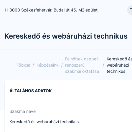
H-8000 Székesfehérvár, Budai út 45. M2 épület
Kereskedő és webáruházi technikus
Felnőttek nappali
Kereskedő é
/
/
/
Főoldal
Képzéseink
rendszerű
webáruházi
szakmai oktatása
technikus
ÁLTALÁNOS ADATOK
Szakma neve
Kereskedő és webáruházi technikus