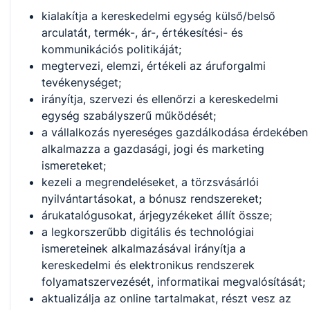
kialakítja a kereskedelmi egység külső/belső
arculatát, termék-, ár-, értékesítési- és
kommunikációs politikáját;
megtervezi, elemzi, értékeli az áruforgalmi
tevékenységet;
irányítja, szervezi és ellenőrzi a kereskedelmi
egység szabályszerű működését;
a vállalkozás nyereséges gazdálkodása érdekében
alkalmazza a gazdasági, jogi és marketing
ismereteket;
kezeli a megrendeléseket, a törzsvásárlói
nyilvántartásokat, a bónusz rendszereket;
árukatalógusokat, árjegyzékeket állít össze;
a legkorszerűbb digitális és technológiai
ismereteinek alkalmazásával irányítja a
kereskedelmi és elektronikus rendszerek
folyamatszervezését, informatikai megvalósítását;
aktualizálja az online tartalmakat, részt vesz az