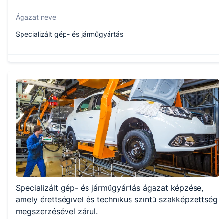
Ágazat neve
Specializált gép- és járműgyártás
Szakmajegyzék száma
507161904
Képzés időtartama
5 év
Választható szakmairányok:
Specializált gép- és járműgyártás ágazat képzése,
Gyártás
Motorkerékpár- és versenymotorszerelés
amely érettségivel és technikus szintű szakképzettség
Szerviz
megszerzésével zárul.