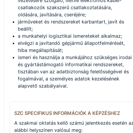
vezetésére szolgáló, illetve elektromos kábel-
csatlakozók szakszerű csatlakoztatására,
oldására, javítására, cseréjére;
járműveket és rendszereket karbantart, javít és
beállít;
a munkahelyi logisztikai ismereteket alkalmaz;
elvégzi a javítandó gépjármű állapotfelmérését,
hiba megállapítását;
ismeri és használja a munkájához szükséges irodai
és gyártástámogató informatikai rendszereket,
tisztában van az adatbiztonság felelősségével és
fogalmával, a személyes adatok kezelésének
alapvető szabályaival.
SZC SPECIFIKUS INFORMÁCIÓK A KÉPZÉSHEZ
A szakmai oktatás kellő számú jelentkezés esetén a
alábbi helyszínen valósul meg: