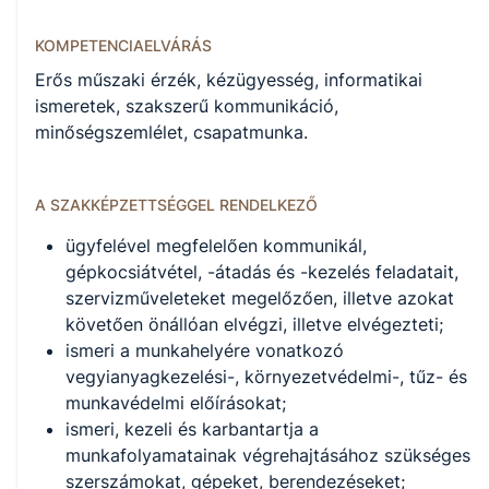
KOMPETENCIAELVÁRÁS
Erős műszaki érzék, kézügyesség, informatikai
ismeretek, szakszerű kommunikáció,
minőségszemlélet, csapatmunka.
A SZAKKÉPZETTSÉGGEL RENDELKEZŐ
ügyfelével megfelelően kommunikál,
gépkocsiátvétel, -átadás és -kezelés feladatait,
szervizműveleteket megelőzően, illetve azokat
követően önállóan elvégzi, illetve elvégezteti;
ismeri a munkahelyére vonatkozó
vegyianyagkezelési-, környezetvédelmi-, tűz- és
munkavédelmi előírásokat;
ismeri, kezeli és karbantartja a
munkafolyamatainak végrehajtásához szükséges
szerszámokat, gépeket, berendezéseket;