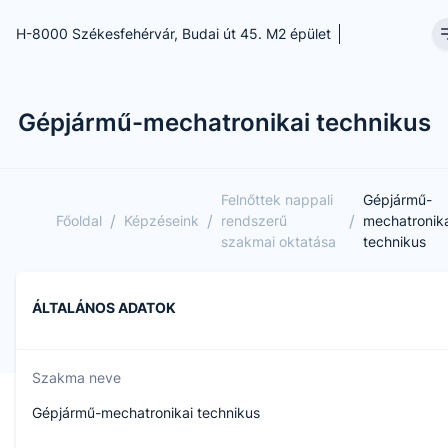
H-8000 Székesfehérvár, Budai út 45. M2 épület
Gépjármű-mechatronikai technikus
Felnőttek nappali
Gépjármű-
/
/
/
Főoldal
Képzéseink
rendszerű
mechatronik
szakmai oktatása
technikus
ÁLTALÁNOS ADATOK
Szakma neve
Gépjármű-mechatronikai technikus