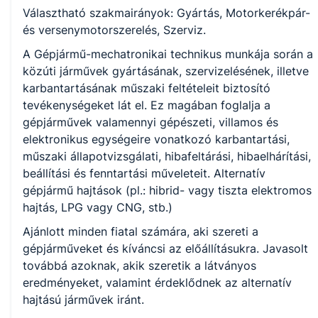
Választható szakmairányok: Gyártás, Motorkerékpár-
és versenymotorszerelés, Szerviz.
KKK/PTT
KKK letöltése (pdf)
A Gépjármű-mechatronikai technikus munkája során a
PTT letöltése (pdf)
közúti járművek gyártásának, szervizelésének, illetve
karbantartásának műszaki feltételeit biztosító
tevékenységeket lát el. Ez magában foglalja a
Okleveles technikusképzés
gépjárművek valamennyi gépészeti, villamos és
Nem
elektronikus egységeire vonatkozó karbantartási,
műszaki állapotvizsgálati, hibafeltárási, hibaelhárítási,
beállítási és fenntartási műveleteit. Alternatív
gépjármű hajtások (pl.: hibrid- vagy tiszta elektromos
A képzést indító intézményeink
hajtás, LPG vagy CNG, stb.)
Ajánlott minden fiatal számára, aki szereti a
Székesfehérvári SZC Váci Mihály Technikum, Szakképző
gépjárműveket és kíváncsi az előállításukra. Javasolt
Iskola és Kollégium (igazgató: Némethné Erki Tímea))
továbbá azoknak, akik szeretik a látványos
eredményeket, valamint érdeklődnek az alternatív
hajtású járművek iránt.