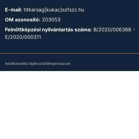
E-mail:
titkarsag[kukac]szfszc.hu
OM azonosító:
203053
Felnőttképzési nyilvántartás száma:
B/2020/006368 -
E/2020/000311
Adatkezelési tájékoztató
Impresszum