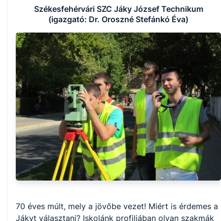
Székesfehérvári SZC Jáky József Technikum
(igazgató: Dr. Oroszné Stefánkó Éva)
70 éves múlt, mely a jövőbe vezet! Miért is érdemes a 
Jákyt választani? Iskolánk profiljában olyan szakmák 