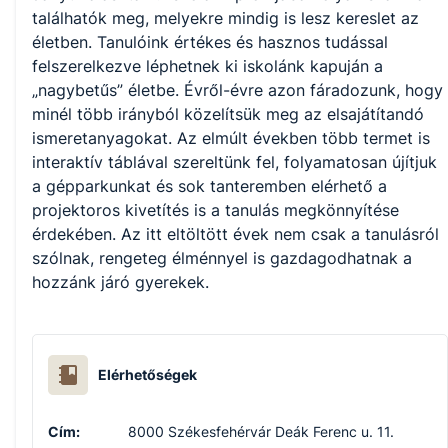
találhatók meg, melyekre mindig is lesz kereslet az 
életben. Tanulóink értékes és hasznos tudással 
felszerelkezve léphetnek ki iskolánk kapuján a 
„nagybetűs” életbe. Évről-évre azon fáradozunk, hogy 
minél több irányból közelítsük meg az elsajátítandó 
ismeretanyagokat. Az elmúlt években több termet is

interaktív táblával szereltünk fel, folyamatosan újítjuk 
a gépparkunkat és sok tanteremben elérhető a 
projektoros kivetítés is a tanulás megkönnyítése 
érdekében. Az itt eltöltött évek nem csak a tanulásról 
szólnak, rengeteg élménnyel is gazdagodhatnak a 
hozzánk járó gyerekek. 
Elérhetőségek
Cím:
8000 Székesfehérvár Deák Ferenc u. 11.