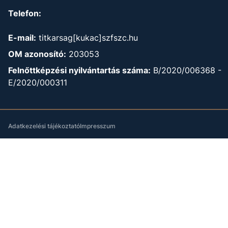
Telefon:
E-mail:
titkarsag[kukac]szfszc.hu
OM azonosító:
203053
Felnőttképzési nyilvántartás száma:
B/2020/006368 -
E/2020/000311
Adatkezelési tájékoztató
Impresszum