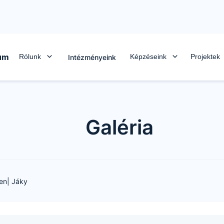
rum
Rólunk
Képzéseink
Projektek
Intézményeink
Galéria
en| Jáky