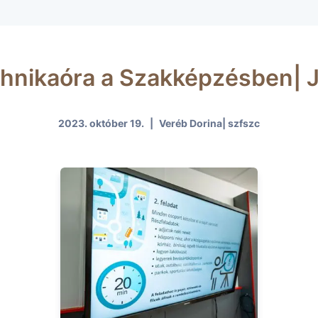
hnikaóra a Szakképzésben| 
2023. október 19.
|
Veréb Dorina| szfszc