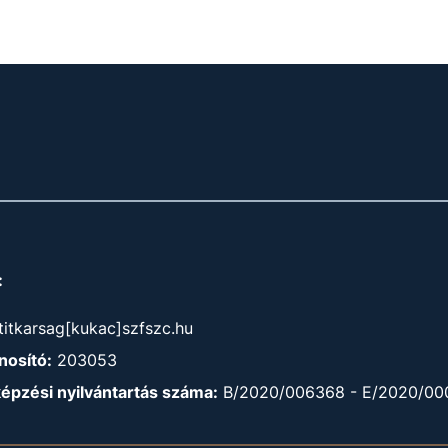
:
titkarsag[kukac]szfszc.hu
osító:
203053
képzési nyilvántartás száma:
B/2020/006368 - E/2020/00